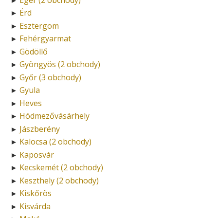
Érd
►
Esztergom
►
Fehérgyarmat
►
Gödöllő
►
Gyöngyös (2 obchody)
►
Győr (3 obchody)
►
Gyula
►
Heves
►
Hódmezővásárhely
►
Jászberény
►
Kalocsa (2 obchody)
►
Kaposvár
►
Kecskemét (2 obchody)
►
Keszthely (2 obchody)
►
Kiskőrös
►
Kisvárda
►