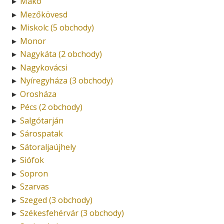
Makó
►
Mezőkövesd
►
Miskolc (5 obchody)
►
Monor
►
Nagykáta (2 obchody)
►
Nagykovácsi
►
Nyíregyháza (3 obchody)
►
Orosháza
►
Pécs (2 obchody)
►
Salgótarján
►
Sárospatak
►
Sátoraljaújhely
►
Siófok
►
Sopron
►
Szarvas
►
Szeged (3 obchody)
►
Székesfehérvár (3 obchody)
►