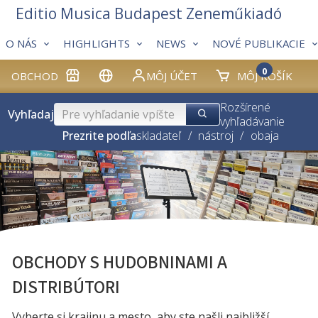
Editio Musica Budapest Zeneműkiadó
O NÁS
HIGHLIGHTS
NEWS
NOVÉ PUBLIKACIE
0
OBCHOD
MÔJ ÚČET
MÔJ KOŠÍK
Rozšírené
Vyhľadaj
vyhľadávanie
Prezrite podľa
skladateľ
/
nástroj
/
obaja
OBCHODY S HUDOBNINAMI A
DISTRIBÚTORI
Vyberte si krajinu a mesto, aby ste našli najbližší