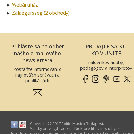
Webáruház
►
Zalaegerszeg (2 obchody)
►
Prihláste sa na odber
PRIDAJTE SA KU
nášho e-mailového
KOMUNITE
newslettera
milovníkov hudby,
pedagógov a interpretov
Zostaňte informovaní o
najnovších správach a
publikáciách
Copyright © 2017 Editio Musica Budapest.
Vsetky prava vyhradene. Niektore tituly mozu byt z
dovodu autorskych prav nedostupne. Technicky kontakt:
webmaster­