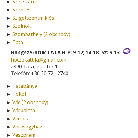
Szekszárd
►
Szentes
►
Szigetszentmiklós
►
Szolnok
►
Szombathely (2 obchody)
►
Tata
►
Hangszeráruk TATA H-P: 9-12; 14-18, Sz: 9-13
hoczekattila­@­gmail.com
2890 Tata, Piac tér 1.
Telefón:
+36 30 721 2740
Tatabánya
►
Tököl
►
Vác (2 obchody)
►
Várpalota
►
Vecsés
►
Veresegyház
►
Veszprém
►