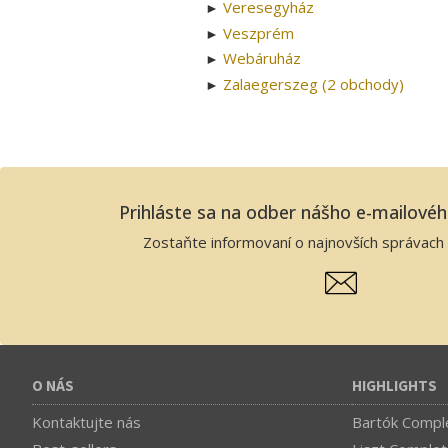
Veresegyház
►
Veszprém
►
Webáruház
►
Zalaegerszeg (2 obchody)
►
Prihláste sa na odber nášho e-mailové
Zostaňte informovaní o najnovších správach 
O NÁS
HIGHLIGHTS
Kontaktujte nás
Bartók Comple