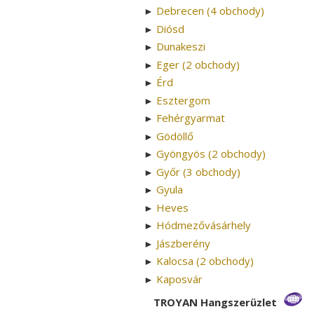
Debrecen (4 obchody)
►
Diósd
►
Dunakeszi
►
Eger (2 obchody)
►
Érd
►
Esztergom
►
Fehérgyarmat
►
Gödöllő
►
Gyöngyös (2 obchody)
►
Győr (3 obchody)
►
Gyula
►
Heves
►
Hódmezővásárhely
►
Jászberény
►
Kalocsa (2 obchody)
►
Kaposvár
►
TROYAN Hangszerüzlet