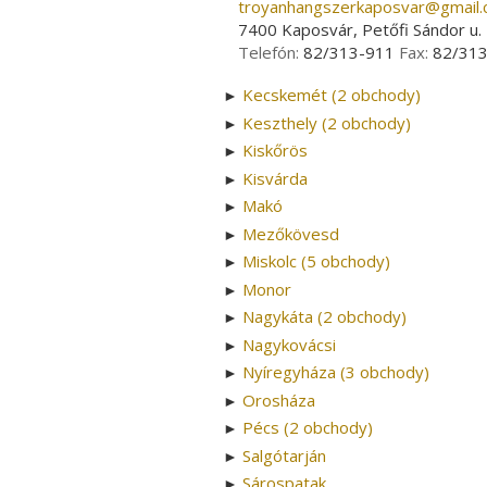
troyanhangszerkaposvar­@­gmail
7400 Kaposvár, Petőfi Sándor u. 
Telefón:
82/313-911
Fax:
82/31
Kecskemét (2 obchody)
►
Keszthely (2 obchody)
►
Kiskőrös
►
Kisvárda
►
Makó
►
Mezőkövesd
►
Miskolc (5 obchody)
►
Monor
►
Nagykáta (2 obchody)
►
Nagykovácsi
►
Nyíregyháza (3 obchody)
►
Orosháza
►
Pécs (2 obchody)
►
Salgótarján
►
Sárospatak
►