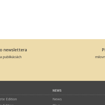
ho newslettera
P
a publikáciách
milov
NEWS
te Edition
News