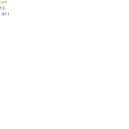
.com
13.
3-911