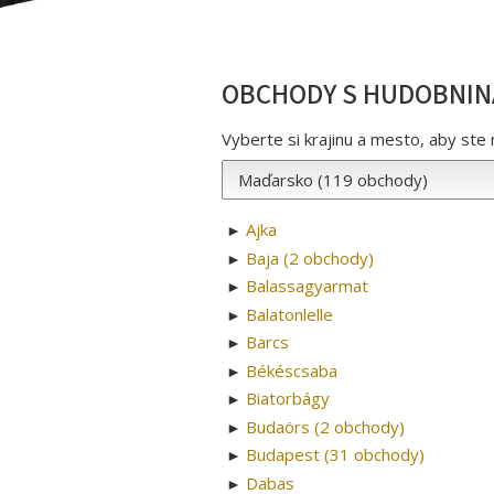
OBCHODY S HUDOBNINA
Vyberte si krajinu a mesto, aby ste 
Ajka
►
Baja (2 obchody)
►
Balassagyarmat
►
Balatonlelle
►
Barcs
►
Békéscsaba
►
Biatorbágy
►
Budaörs (2 obchody)
►
Budapest (31 obchody)
►
Dabas
►