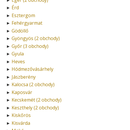
Érd
►
Esztergom
►
Fehérgyarmat
►
Gödöllő
►
Gyöngyös (2 obchody)
►
Győr (3 obchody)
►
Gyula
►
Heves
►
Hódmezővásárhely
►
Jászberény
►
Kalocsa (2 obchody)
►
Kaposvár
►
Kecskemét (2 obchody)
►
Keszthely (2 obchody)
►
Kiskőrös
►
Kisvárda
►