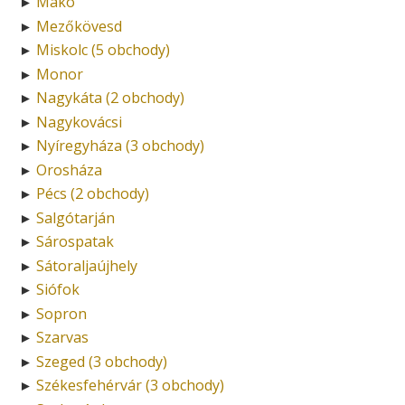
Makó
►
Mezőkövesd
►
Miskolc (5 obchody)
►
Monor
►
Nagykáta (2 obchody)
►
Nagykovácsi
►
Nyíregyháza (3 obchody)
►
Orosháza
►
Pécs (2 obchody)
►
Salgótarján
►
Sárospatak
►
Sátoraljaújhely
►
Siófok
►
Sopron
►
Szarvas
►
Szeged (3 obchody)
►
Székesfehérvár (3 obchody)
►