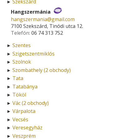
Szekszárd
►
Hangszermánia
hangszermania­@­gmail.com
7100 Szekszárd, Tinódi utca 12.
Telefón:
06 74 313 752
Szentes
►
Szigetszentmiklós
►
Szolnok
►
Szombathely (2 obchody)
►
Tata
►
Tatabánya
►
Tököl
►
Vác (2 obchody)
►
Várpalota
►
Vecsés
►
Veresegyház
►
Veszprém
►