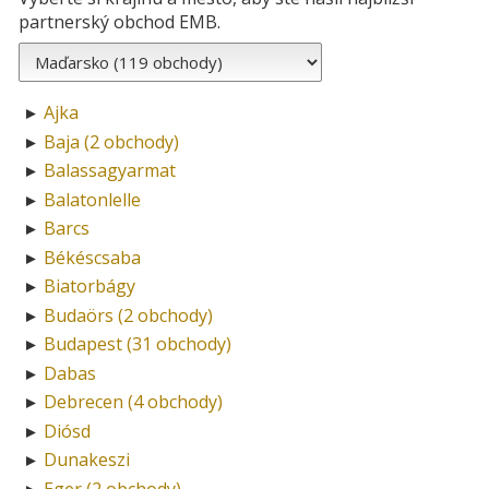
partnerský obchod EMB.
Ajka
►
Baja (2 obchody)
►
Balassagyarmat
►
Balatonlelle
►
Barcs
►
Békéscsaba
►
Biatorbágy
►
Budaörs (2 obchody)
►
Budapest (31 obchody)
►
Dabas
►
Debrecen (4 obchody)
►
Diósd
►
Dunakeszi
►
Eger (2 obchody)
►