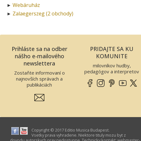
Webáruház
►
Zalaegerszeg (2 obchody)
►
Prihláste sa na odber
PRIDAJTE SA KU
nášho e-mailového
KOMUNITE
newslettera
milovníkov hudby,
pedagógov a interpretov
Zostaňte informovaní o
najnovších správach a
publikáciách
Copyright © 2017 Editio Musica Budapest.
Vsetky prava vyhradene. Niektore tituly mozu byt z
dovodu autorskych prav nedostupne. Technicky kontakt:
webmaster­