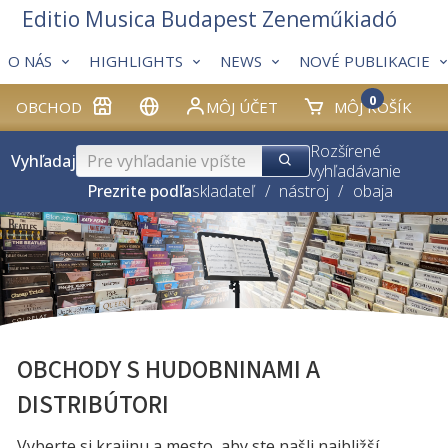
Editio Musica Budapest Zeneműkiadó
O NÁS
HIGHLIGHTS
NEWS
NOVÉ PUBLIKACIE
0
OBCHOD
MÔJ ÚČET
MÔJ KOŠÍK
Rozšírené
Vyhľadaj
vyhľadávanie
Prezrite podľa
skladateľ
/
nástroj
/
obaja
OBCHODY S HUDOBNINAMI A
DISTRIBÚTORI
Vyberte si krajinu a mesto, aby ste našli najbližší