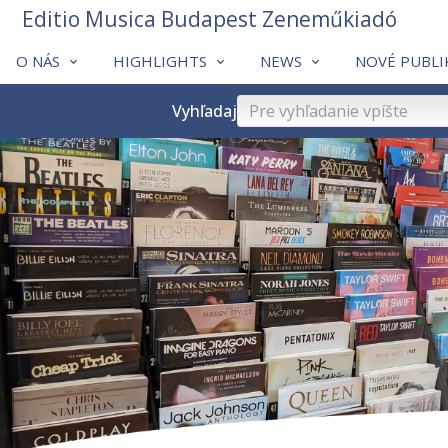
Editio Musica Budapest Zeneműkiadó
O NÁS
HIGHLIGHTS
NEWS
NOVÉ PUBLI
Vyhľadaj