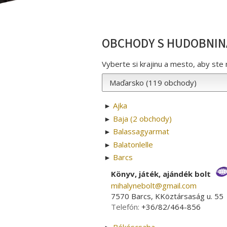
OBCHODY S HUDOBNINA
Vyberte si krajinu a mesto, aby ste 
Ajka
►
Baja (2 obchody)
►
Balassagyarmat
►
Balatonlelle
►
Barcs
►
Könyv, játék, ajándék bolt
mihalynebolt­@­gmail.com
7570 Barcs, KKöztársaság u. 55
Telefón:
+36/82/464-856
Békéscsaba