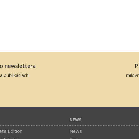
ho newslettera
P
a publikáciách
milov
NEWS
te Edition
News