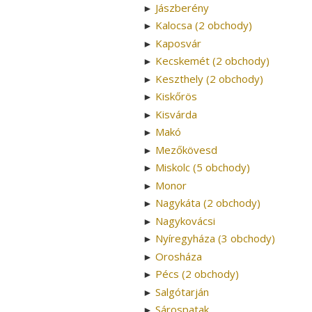
Jászberény
►
Kalocsa (2 obchody)
►
Kaposvár
►
Kecskemét (2 obchody)
►
Keszthely (2 obchody)
►
Kiskőrös
►
Kisvárda
►
Makó
►
Mezőkövesd
►
Miskolc (5 obchody)
►
Monor
►
Nagykáta (2 obchody)
►
Nagykovácsi
►
Nyíregyháza (3 obchody)
►
Orosháza
►
Pécs (2 obchody)
►
Salgótarján
►
Sárospatak
►