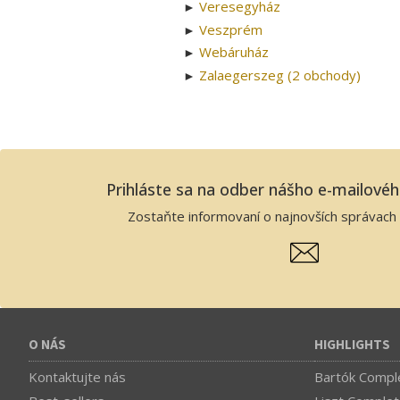
Veresegyház
►
Veszprém
►
Webáruház
►
Zalaegerszeg (2 obchody)
►
Prihláste sa na odber nášho e-mailové
Zostaňte informovaní o najnovších správach 
O NÁS
HIGHLIGHTS
Kontaktujte nás
Bartók Comple