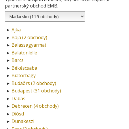
partnerský obchod EMB.
Ajka
►
Baja (2 obchody)
►
Balassagyarmat
►
Balatonlelle
►
Barcs
►
Békéscsaba
►
Biatorbágy
►
Budaörs (2 obchody)
►
Budapest (31 obchody)
►
Dabas
►
Debrecen (4 obchody)
►
Diósd
►
Dunakeszi
►
Eger (2 obchody)
►