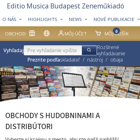
Editio Musica Budapest Zeneműkiadó
O NÁS
HIGHLIGHTS
NEWS
NOVÉ PUBLIKACIE
0
OBCHOD
MÔJ ÚČET
MÔJ KOŠÍK
Rozšírené
Vyhľadaj
vyhľadávanie
Prezrite podľa
skladateľ
/
nástroj
/
obaja
OBCHODY S HUDOBNINAMI A
DISTRIBÚTORI
Vyberte si krajinu a mesto, aby ste našli najbližší