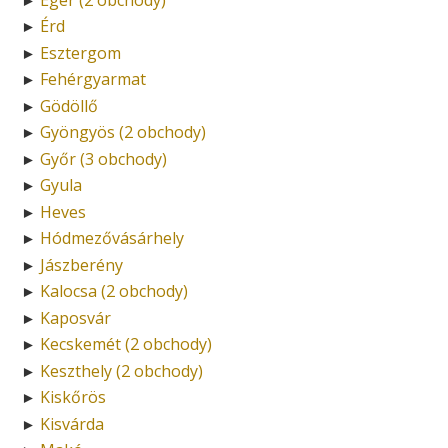
Érd
►
Esztergom
►
Fehérgyarmat
►
Gödöllő
►
Gyöngyös (2 obchody)
►
Győr (3 obchody)
►
Gyula
►
Heves
►
Hódmezővásárhely
►
Jászberény
►
Kalocsa (2 obchody)
►
Kaposvár
►
Kecskemét (2 obchody)
►
Keszthely (2 obchody)
►
Kiskőrös
►
Kisvárda
►