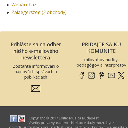
Webáruház
►
Zalaegerszeg (2 obchody)
►
Prihláste sa na odber
PRIDAJTE SA KU
nášho e-mailového
KOMUNITE
newslettera
milovníkov hudby,
pedagógov a interpretov
Zostaňte informovaní o
najnovších správach a
publikáciách
Copyright © 2017 Editio Musica Budapest.
Vsetky prava vyhradene. Niektore tituly mozu byt z
dovodu autorskych prav nedostupne. Technicky kontakt:
webmaster­