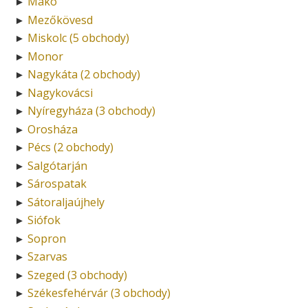
Makó
►
Mezőkövesd
►
Miskolc (5 obchody)
►
Monor
►
Nagykáta (2 obchody)
►
Nagykovácsi
►
Nyíregyháza (3 obchody)
►
Orosháza
►
Pécs (2 obchody)
►
Salgótarján
►
Sárospatak
►
Sátoraljaújhely
►
Siófok
►
Sopron
►
Szarvas
►
Szeged (3 obchody)
►
Székesfehérvár (3 obchody)
►