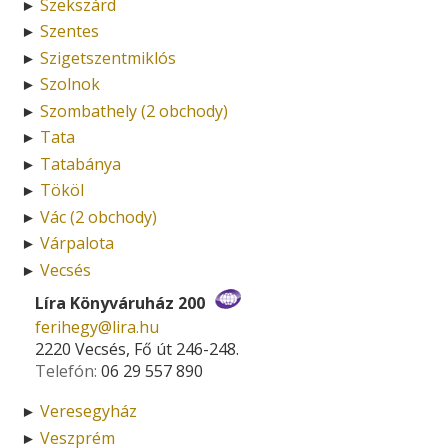
Szekszárd
►
Szentes
►
Szigetszentmiklós
►
Szolnok
►
Szombathely (2 obchody)
►
Tata
►
Tatabánya
►
Tököl
►
Vác (2 obchody)
►
Várpalota
►
Vecsés
►
Líra Könyváruház 200
ferihegy­@­lira.hu
2220 Vecsés, Fő út 246-248.
Telefón:
06 29 557 890
Veresegyház
►
Veszprém
►