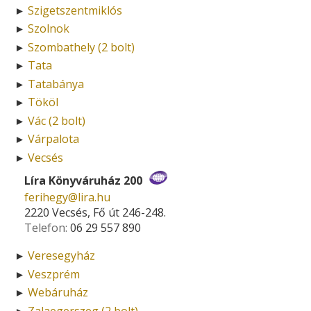
Szigetszentmiklós
►
Szolnok
►
Szombathely (2 bolt)
►
Tata
►
Tatabánya
►
Tököl
►
Vác (2 bolt)
►
Várpalota
►
Vecsés
►
Líra Könyváruház 200
ferihegy­@­lira.hu
2220 Vecsés, Fő út 246-248.
Telefon:
06 29 557 890
Veresegyház
►
Veszprém
►
Webáruház
►
Zalaegerszeg (2 bolt)
►