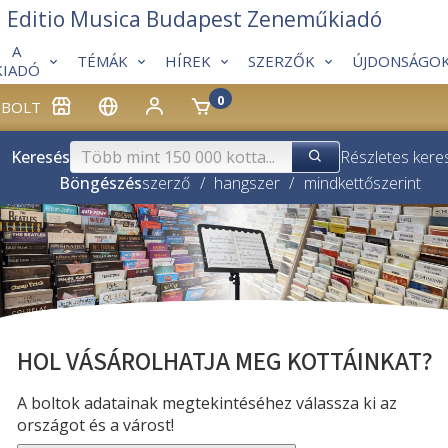
Editio Musica Budapest Zeneműkiadó
A
TÉMÁK
HÍREK
SZERZŐK
ÚJDONSÁGO
KIADÓ
0
BOLT
Keresés
Részletes kere
Böngészés
szerző
/
hangszer
/
mindkettő
szerint
HOL VÁSÁROLHATJA MEG KOTTÁINKAT?
A boltok adatainak megtekintéséhez válassza ki az
országot és a várost!