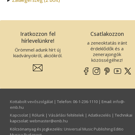
Iratkozzon fel
Csatlakozzon
hírlevelünkre!
a zeneoktatás iránt
érdeklődők és a
Örömmel adunk hírt új
zenerajongók
kiadványokról, akciókról.
közösségéhez!
Kottabolt vevőszolgálat
| Telefon: 06-1-236-1110 | Email:
info­@­
emb.hu
Kapcsolat
|
Rólunk
|
Vásárlási feltételek
|
Adatkezelés
| Technikai
kapcsolat:
webmaster­@­emb.hu
Kölcsönanyag és jogkezelés
:
Universal Music Publishing Editio
Musica Budapest