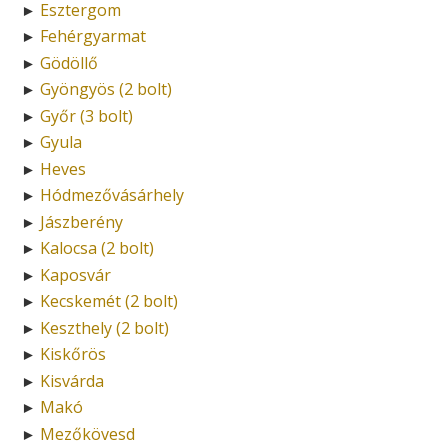
Esztergom
►
Fehérgyarmat
►
Gödöllő
►
Gyöngyös (2 bolt)
►
Győr (3 bolt)
►
Gyula
►
Heves
►
Hódmezővásárhely
►
Jászberény
►
Kalocsa (2 bolt)
►
Kaposvár
►
Kecskemét (2 bolt)
►
Keszthely (2 bolt)
►
Kiskőrös
►
Kisvárda
►
Makó
►
Mezőkövesd
►