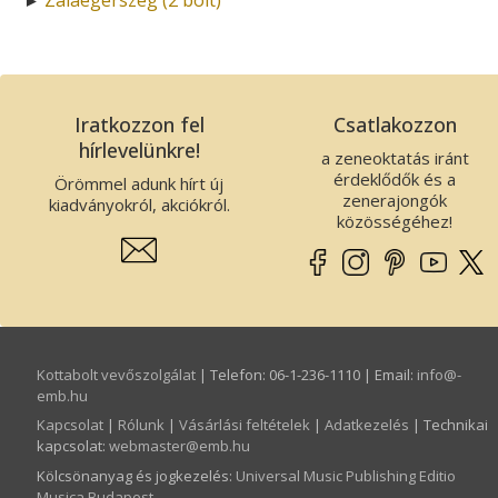
Iratkozzon fel
Csatlakozzon
hírlevelünkre!
a zeneoktatás iránt
érdeklődők és a
Örömmel adunk hírt új
zenerajongók
kiadványokról, akciókról.
közösségéhez!
Kottabolt vevőszolgálat
| Telefon: 06-1-236-1110 | Email:
info­@­
emb.hu
Kapcsolat
|
Rólunk
|
Vásárlási feltételek
|
Adatkezelés
| Technikai
kapcsolat:
webmaster­@­emb.hu
Kölcsönanyag és jogkezelés
:
Universal Music Publishing Editio
Musica Budapest