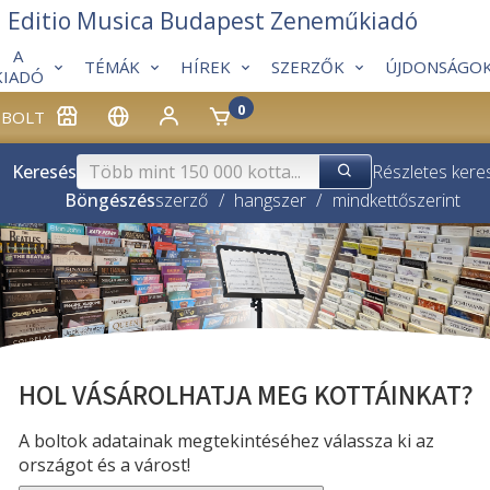
Editio Musica Budapest Zeneműkiadó
A
TÉMÁK
HÍREK
SZERZŐK
ÚJDONSÁGO
KIADÓ
0
BOLT
Keresés
Részletes kere
Böngészés
szerző
/
hangszer
/
mindkettő
szerint
HOL VÁSÁROLHATJA MEG KOTTÁINKAT?
A boltok adatainak megtekintéséhez válassza ki az
országot és a várost!