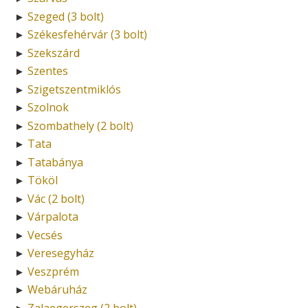
Szeged (3 bolt)
►
Székesfehérvár (3 bolt)
►
Szekszárd
►
Szentes
►
Szigetszentmiklós
►
Szolnok
►
Szombathely (2 bolt)
►
Tata
►
Tatabánya
►
Tököl
►
Vác (2 bolt)
►
Várpalota
►
Vecsés
►
Veresegyház
►
Veszprém
►
Webáruház
►
Zalaegerszeg (2 bolt)
►