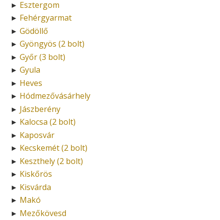
Esztergom
►
Fehérgyarmat
►
Gödöllő
►
Gyöngyös (2 bolt)
►
Győr (3 bolt)
►
Gyula
►
Heves
►
Hódmezővásárhely
►
Jászberény
►
Kalocsa (2 bolt)
►
Kaposvár
►
Kecskemét (2 bolt)
►
Keszthely (2 bolt)
►
Kiskőrös
►
Kisvárda
►
Makó
►
Mezőkövesd
►