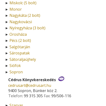
Miskolc (5 bolt)
►
Monor
►
Nagykáta (2 bolt)
►
Nagykovácsi
►
Nyíregyháza (3 bolt)
►
Orosháza
►
Pécs (2 bolt)
►
Salgótarján
►
Sárospatak
►
Sátoraljaújhely
►
Siófok
►
Sopron
►
Cédrus Könyvkereskedés
cedrusart­@­cedrusart.hu
9400 Sopron, Bünker köz 2.
Telefon:
99 315 305
Fax:
99/506-116
Szarvas
►