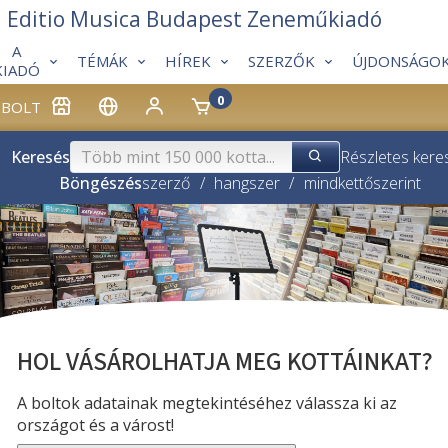
Editio Musica Budapest Zeneműkiadó
A
TÉMÁK
HÍREK
SZERZŐK
ÚJDONSÁGO
KIADÓ
0
BOLT
Keresés
Részletes kere
Böngészés
szerző
/
hangszer
/
mindkettő
szerint
HOL VÁSÁROLHATJA MEG KOTTÁINKAT?
A boltok adatainak megtekintéséhez válassza ki az
országot és a várost!