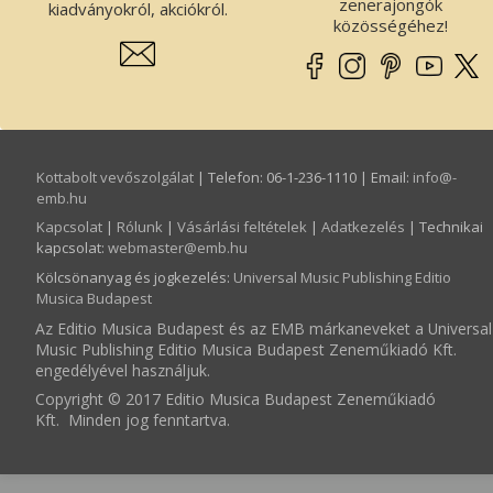
zenerajongók
kiadványokról, akciókról.
közösségéhez!
Kottabolt vevőszolgálat
| Telefon: 06-1-236-1110 | Email:
info­@­
emb.hu
Kapcsolat
|
Rólunk
|
Vásárlási feltételek
|
Adatkezelés
| Technikai
kapcsolat:
webmaster­@­emb.hu
Kölcsönanyag és jogkezelés
:
Universal Music Publishing Editio
Musica Budapest
Az Editio Musica Budapest és az EMB márkaneveket a Universal
Music Publishing Editio Musica Budapest Zeneműkiadó Kft.
engedélyével használjuk.
Copyright © 2017 Editio Musica Budapest Zeneműkiadó
Kft. Minden jog fenntartva.