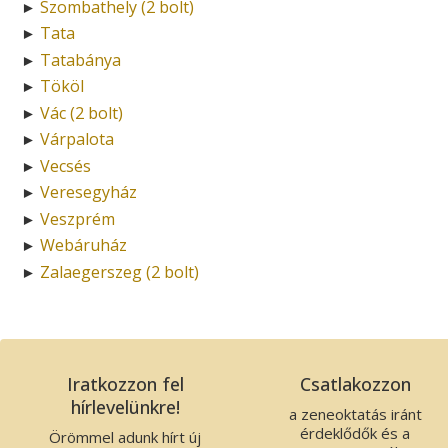
Szombathely (2 bolt)
►
Tata
►
Tatabánya
►
Tököl
►
Vác (2 bolt)
►
Várpalota
►
Vecsés
►
Veresegyház
►
Veszprém
►
Webáruház
►
Zalaegerszeg (2 bolt)
►
Iratkozzon fel
Csatlakozzon
hírlevelünkre!
a zeneoktatás iránt
érdeklődők és a
Örömmel adunk hírt új