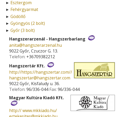
Esztergom
►
Fehérgyarmat
►
Gödöllő
►
Gyöngyös (2 bolt)
►
Győr (3 bolt)
►
Hangszerarzenál - Hangszerbarlang
anita­@­hangszerarzenal.hu
9022 Győr, Czuczor G. 13.
Telefon:
+36709382212
Hangszertár Kft.
http://https://hangszertar.com//
hangszertar­@­hangszertar.com
9022 Győr, Kisfaludy u. 36.
Telefon:
96/336-044
Fax:
96/336-044
Magyar Kultúra Kiadó Kft.
http:// www.mkkiado.hu/
ertekesites­@­mkkiado.hu