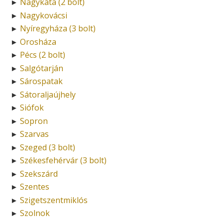
Nagykáta (2 bolt)
►
Nagykovácsi
►
Nyíregyháza (3 bolt)
►
Orosháza
►
Pécs (2 bolt)
►
Salgótarján
►
Sárospatak
►
Sátoraljaújhely
►
Siófok
►
Sopron
►
Szarvas
►
Szeged (3 bolt)
►
Székesfehérvár (3 bolt)
►
Szekszárd
►
Szentes
►
Szigetszentmiklós
►
Szolnok
►