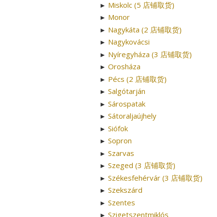
Miskolc (5 店铺取货)
►
Monor
►
Nagykáta (2 店铺取货)
►
Nagykovácsi
►
Nyíregyháza (3 店铺取货)
►
Orosháza
►
Pécs (2 店铺取货)
►
Salgótarján
►
Sárospatak
►
Sátoraljaújhely
►
Siófok
►
Sopron
►
Szarvas
►
Szeged (3 店铺取货)
►
Székesfehérvár (3 店铺取货)
►
Szekszárd
►
Szentes
►
Szigetszentmiklós
►