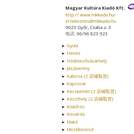
Magyar Kultúra Kiadó Kft.
http:// www.mkkiado.hu/
ertekesites­@­mkkiado.hu
9023 Győr, Csaba u. 3
电话:
06/96 823 923
Gyula
►
Heves
►
Hódmezővásárhely
►
Jászberény
►
Kalocsa (2 店铺取货)
►
Kaposvár
►
Kecskemét (2 店铺取货)
►
Keszthely (2 店铺取货)
►
Kiskőrös
►
Kisvárda
►
Makó
►
Mezőkövesd
►