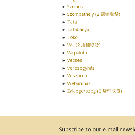
Szolnok
►
Szombathely (2 店铺取货)
►
Tata
►
Tatabánya
►
Tököl
►
Vác (2 店铺取货)
►
Várpalota
►
Vecsés
►
Veresegyház
►
Veszprém
►
Webáruház
►
Zalaegerszeg (2 店铺取货)
►
Subscribe to our e-mail newsl