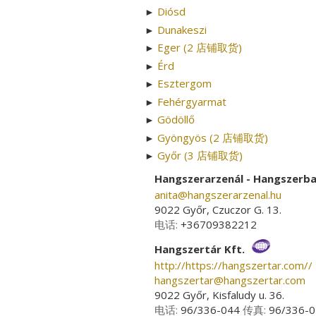
Diósd
►
Dunakeszi
►
Eger (2 店铺取货)
►
Érd
►
Esztergom
►
Fehérgyarmat
►
Gödöllő
►
Gyöngyös (2 店铺取货)
►
Győr (3 店铺取货)
►
Hangszerarzenál - Hangszerb
anita­@­hangszerarzenal.hu
9022 Győr, Czuczor G. 13.
电话:
+36709382212
Hangszertár Kft.
http://https://hangszertar.com//
hangszertar­@­hangszertar.com
9022 Győr, Kisfaludy u. 36.
电话:
96/336-044
传真:
96/336-