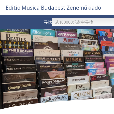
Editio Musica Budapest Zeneműkiadó
寻找