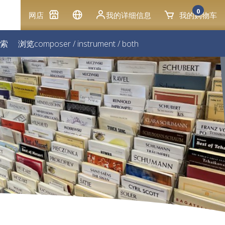
0
网店
我的详细信息
我的购物车
索
浏览
composer
/
instrument
/
both