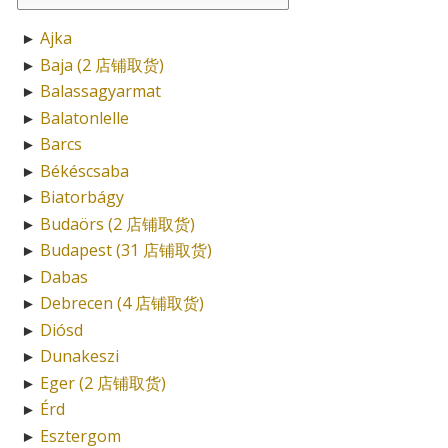
Ajka
►
Baja (2 店铺取货)
►
Balassagyarmat
►
Balatonlelle
►
Barcs
►
Békéscsaba
►
Biatorbágy
►
Budaörs (2 店铺取货)
►
Budapest (31 店铺取货)
►
Dabas
►
Debrecen (4 店铺取货)
►
Diósd
►
Dunakeszi
►
Eger (2 店铺取货)
►
Érd
►
Esztergom
►