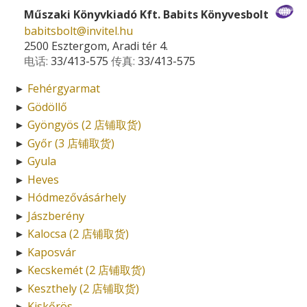
Műszaki Könyvkiadó Kft. Babits Könyvesbolt
babitsbolt­@­invitel.hu
2500 Esztergom, Aradi tér 4.
电话:
33/413-575
传真:
33/413-575
Fehérgyarmat
►
Gödöllő
►
Gyöngyös (2 店铺取货)
►
Győr (3 店铺取货)
►
Gyula
►
Heves
►
Hódmezővásárhely
►
Jászberény
►
Kalocsa (2 店铺取货)
►
Kaposvár
►
Kecskemét (2 店铺取货)
►
Keszthely (2 店铺取货)
►
Kiskőrös
►