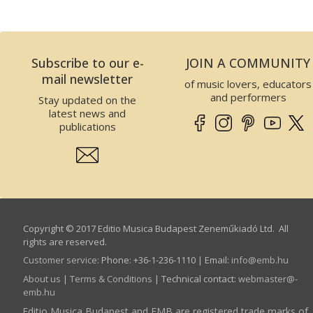
Subscribe to our e-
JOIN A COMMUNITY
mail newsletter
of music lovers, educators
and performers
Stay updated on the
latest news and
publications
Copyright © 2017 Editio Musica Budapest Zeneműkiadó Ltd. All
rights are reserved.
Customer service
:
Phone: +36-1-236-1110 | Email:
info­@­emb.hu
About us
|
Terms & Conditions
| Technical contact:
webmaster­@­
emb.hu
Editio Musica Budapest and EMB are registered trade marks of