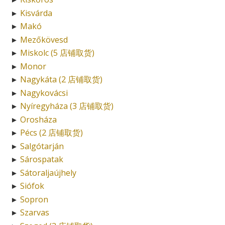
Kisvárda
►
Makó
►
Mezőkövesd
►
Miskolc (5 店铺取货)
►
Monor
►
Nagykáta (2 店铺取货)
►
Nagykovácsi
►
Nyíregyháza (3 店铺取货)
►
Orosháza
►
Pécs (2 店铺取货)
►
Salgótarján
►
Sárospatak
►
Sátoraljaújhely
►
Siófok
►
Sopron
►
Szarvas
►