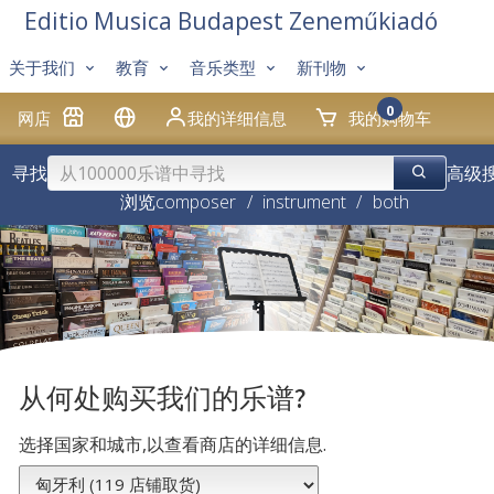
Editio Musica Budapest Zeneműkiadó
关于我们
教育
音乐类型
新刊物
0
网店
我的详细信息
我的购物车
寻找
高级
浏览
composer
/
instrument
/
both
从何处购买我们的乐谱?
选择国家和城市,以查看商店的详细信息.