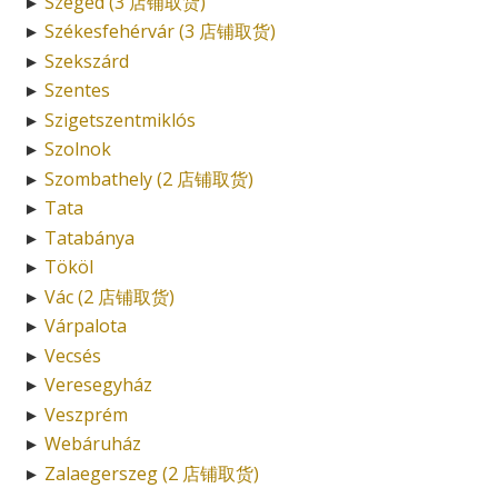
Szeged (3 店铺取货)
►
Székesfehérvár (3 店铺取货)
►
Szekszárd
►
Szentes
►
Szigetszentmiklós
►
Szolnok
►
Szombathely (2 店铺取货)
►
Tata
►
Tatabánya
►
Tököl
►
Vác (2 店铺取货)
►
Várpalota
►
Vecsés
►
Veresegyház
►
Veszprém
►
Webáruház
►
Zalaegerszeg (2 店铺取货)
►