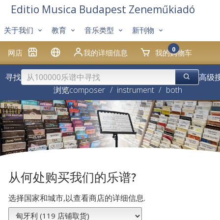
Editio Musica Budapest Zeneműkiadó
关于我们
教育
音乐类型
新刊物
0
网店
我的详细信息
我的购物车
寻找
高级
浏览
composer
/
instrument
/
both
从何处购买我们的乐谱?
选择国家和城市,以查看商店的详细信息.