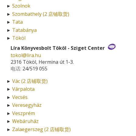
Szolnok
►
Szombathely (2 店铺取货)
►
Tata
►
Tatabánya
►
Tököl
►
Líra Könyvesbolt Tököl - Sziget Center
tokol­@­lira.hu
2316 Tököl, Hermina út 1-3.
电话:
24/519 055
Vác (2 店铺取货)
►
Várpalota
►
Vecsés
►
Veresegyház
►
Veszprém
►
Webáruház
►
Zalaegerszeg (2 店铺取货)
►