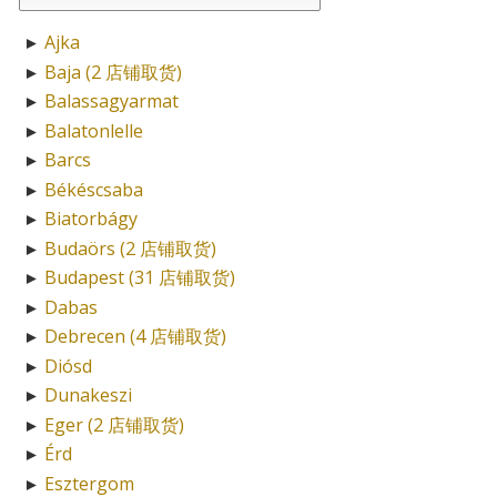
Ajka
►
Baja (2 店铺取货)
►
Balassagyarmat
►
Balatonlelle
►
Barcs
►
Békéscsaba
►
Biatorbágy
►
Budaörs (2 店铺取货)
►
Budapest (31 店铺取货)
►
Dabas
►
Debrecen (4 店铺取货)
►
Diósd
►
Dunakeszi
►
Eger (2 店铺取货)
►
Érd
►
Esztergom
►