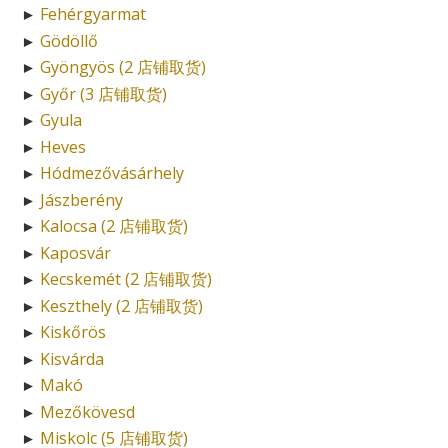
Fehérgyarmat
►
Gödöllő
►
Gyöngyös (2 店铺取货)
►
Győr (3 店铺取货)
►
Gyula
►
Heves
►
Hódmezővásárhely
►
Jászberény
►
Kalocsa (2 店铺取货)
►
Kaposvár
►
Kecskemét (2 店铺取货)
►
Keszthely (2 店铺取货)
►
Kiskőrös
►
Kisvárda
►
Makó
►
Mezőkövesd
►
Miskolc (5 店铺取货)
►