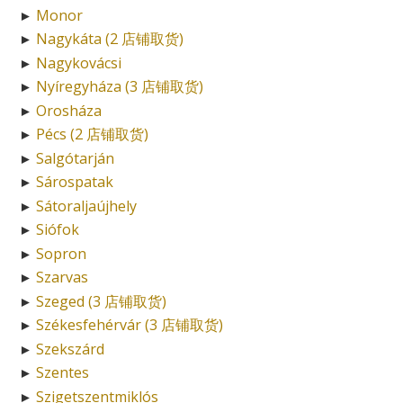
Monor
►
Nagykáta (2 店铺取货)
►
Nagykovácsi
►
Nyíregyháza (3 店铺取货)
►
Orosháza
►
Pécs (2 店铺取货)
►
Salgótarján
►
Sárospatak
►
Sátoraljaújhely
►
Siófok
►
Sopron
►
Szarvas
►
Szeged (3 店铺取货)
►
Székesfehérvár (3 店铺取货)
►
Szekszárd
►
Szentes
►
Szigetszentmiklós
►