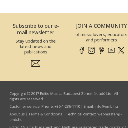
Subscribe to our e-
JOIN A COMMUNITY
mail newsletter
of music lovers, educators
and performers
Stay updated on the
latest news and
publications
Copyright © 2017 Editio Musica Budapest Zeneműkiadó Ltd. All
rights are reserved.
Customer service
:
Phone: +36-1-236-1110 | Email:
info­@­emb.hu
About us
|
Terms & Conditions
| Technical contact:
webmaster­@­
emb.hu
Editio Musica Budapest and EMB are registered trade marks of