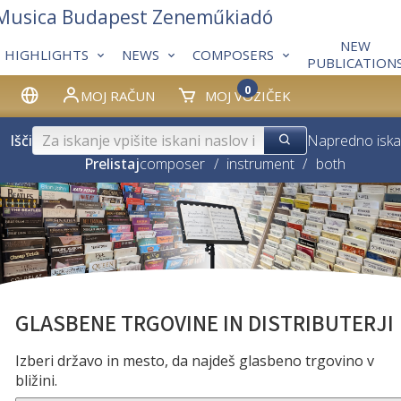
 Musica Budapest Zeneműkiadó
NEW
HIGHLIGHTS
NEWS
COMPOSERS
PUBLICATION
0
MOJ RAČUN
MOJ VOZIČEK
Išči
Napredno iska
Prelistaj
composer
/
instrument
/
both
GLASBENE TRGOVINE IN DISTRIBUTERJI
Izberi državo in mesto, da najdeš glasbeno trgovino v
bližini.