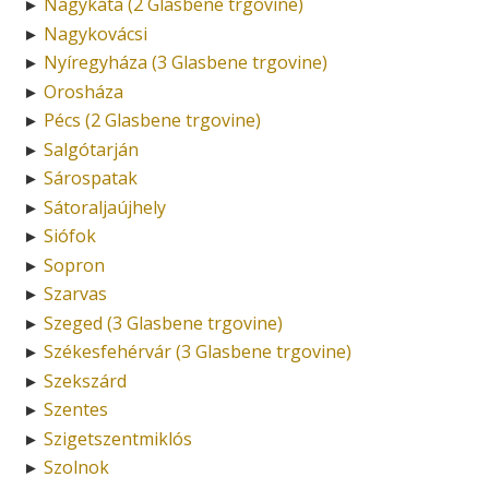
Nagykáta (2 Glasbene trgovine)
►
Nagykovácsi
►
Nyíregyháza (3 Glasbene trgovine)
►
Orosháza
►
Pécs (2 Glasbene trgovine)
►
Salgótarján
►
Sárospatak
►
Sátoraljaújhely
►
Siófok
►
Sopron
►
Szarvas
►
Szeged (3 Glasbene trgovine)
►
Székesfehérvár (3 Glasbene trgovine)
►
Szekszárd
►
Szentes
►
Szigetszentmiklós
►
Szolnok
►