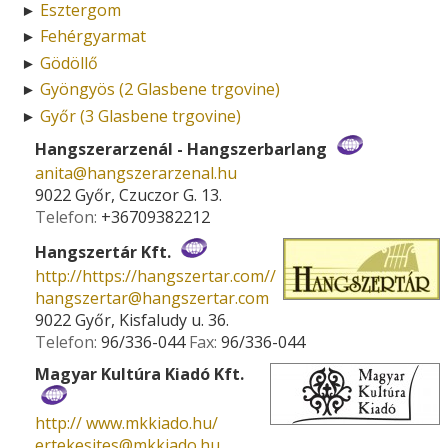
Esztergom
►
Fehérgyarmat
►
Gödöllő
►
Gyöngyös (2 Glasbene trgovine)
►
Győr (3 Glasbene trgovine)
►
Hangszerarzenál - Hangszerbarlang
anita­@­hangszerarzenal.hu
9022 Győr, Czuczor G. 13.
Telefon:
+36709382212
Hangszertár Kft.
http://https://hangszertar.com//
hangszertar­@­hangszertar.com
9022 Győr, Kisfaludy u. 36.
Telefon:
96/336-044
Fax:
96/336-044
Magyar Kultúra Kiadó Kft.
http:// www.mkkiado.hu/
ertekesites­@­mkkiado.hu