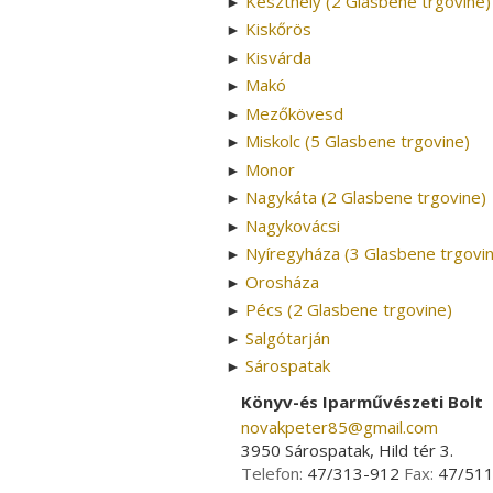
Keszthely (2 Glasbene trgovine)
►
Kiskőrös
►
Kisvárda
►
Makó
►
Mezőkövesd
►
Miskolc (5 Glasbene trgovine)
►
Monor
►
Nagykáta (2 Glasbene trgovine)
►
Nagykovácsi
►
Nyíregyháza (3 Glasbene trgovi
►
Orosháza
►
Pécs (2 Glasbene trgovine)
►
Salgótarján
►
Sárospatak
►
Könyv-és Iparművészeti Bolt
novakpeter85­@­gmail.com
3950 Sárospatak, Hild tér 3.
Telefon:
47/313-912
Fax:
47/51