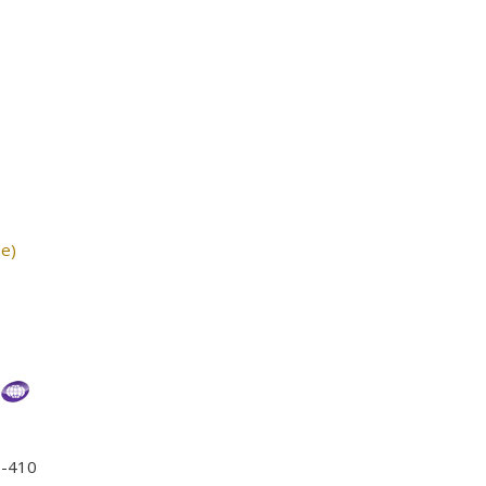
ne)
1-410