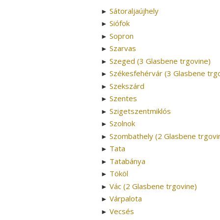
Sátoraljaújhely
►
Siófok
►
Sopron
►
Szarvas
►
Szeged (3 Glasbene trgovine)
►
Székesfehérvár (3 Glasbene trg
►
Szekszárd
►
Szentes
►
Szigetszentmiklós
►
Szolnok
►
Szombathely (2 Glasbene trgovi
►
Tata
►
Tatabánya
►
Tököl
►
Vác (2 Glasbene trgovine)
►
Várpalota
►
Vecsés
►