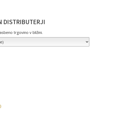
N DISTRIBUTERJI
sbeno trgovino v bližini.
)