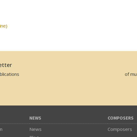
ine)
etter
lications
of mu
NEWS
COMPOSERS
on
News
Composers