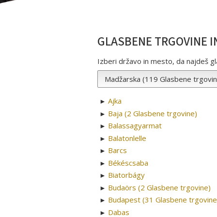
GLASBENE TRGOVINE I
Izberi državo in mesto, da najdeš gla
Ajka
►
Baja (2 Glasbene trgovine)
►
Balassagyarmat
►
Balatonlelle
►
Barcs
►
Békéscsaba
►
Biatorbágy
►
Budaörs (2 Glasbene trgovine)
►
Budapest (31 Glasbene trgovine
►
Dabas
►