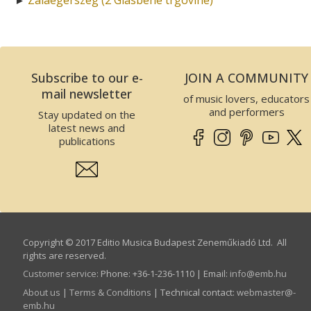
Subscribe to our e-
JOIN A COMMUNITY
mail newsletter
of music lovers, educators
and performers
Stay updated on the
latest news and
publications
Copyright © 2017 Editio Musica Budapest Zeneműkiadó Ltd. All
rights are reserved.
Customer service
:
Phone: +36-1-236-1110 | Email:
info­@­emb.hu
About us
|
Terms & Conditions
| Technical contact:
webmaster­@­
emb.hu