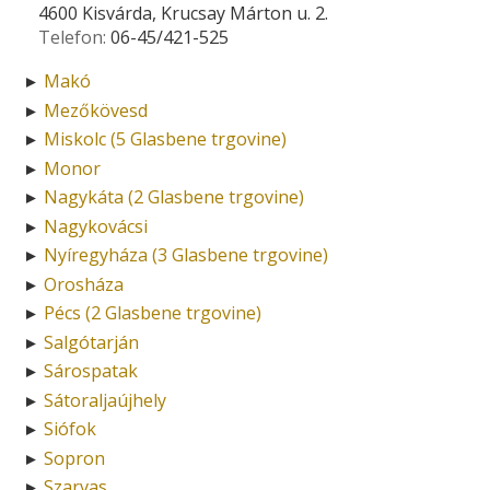
4600 Kisvárda, Krucsay Márton u. 2.
Telefon:
06-45/421-525
Makó
►
Mezőkövesd
►
Miskolc (5 Glasbene trgovine)
►
Monor
►
Nagykáta (2 Glasbene trgovine)
►
Nagykovácsi
►
Nyíregyháza (3 Glasbene trgovine)
►
Orosháza
►
Pécs (2 Glasbene trgovine)
►
Salgótarján
►
Sárospatak
►
Sátoraljaújhely
►
Siófok
►
Sopron
►
Szarvas
►