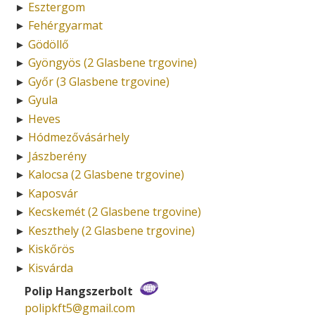
Esztergom
►
Fehérgyarmat
►
Gödöllő
►
Gyöngyös (2 Glasbene trgovine)
►
Győr (3 Glasbene trgovine)
►
Gyula
►
Heves
►
Hódmezővásárhely
►
Jászberény
►
Kalocsa (2 Glasbene trgovine)
►
Kaposvár
►
Kecskemét (2 Glasbene trgovine)
►
Keszthely (2 Glasbene trgovine)
►
Kiskőrös
►
Kisvárda
►
Polip Hangszerbolt
polipkft5­@­gmail.com