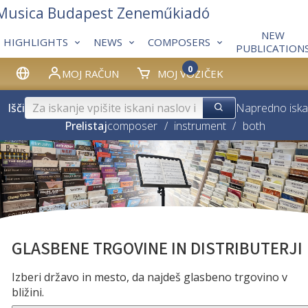
 Musica Budapest Zeneműkiadó
NEW
HIGHLIGHTS
NEWS
COMPOSERS
PUBLICATION
0
MOJ RAČUN
MOJ VOZIČEK
Išči
Napredno iska
Prelistaj
composer
/
instrument
/
both
GLASBENE TRGOVINE IN DISTRIBUTERJI
Izberi državo in mesto, da najdeš glasbeno trgovino v
bližini.