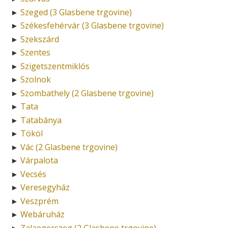
Szeged (3 Glasbene trgovine)
►
Székesfehérvár (3 Glasbene trgovine)
►
Szekszárd
►
Szentes
►
Szigetszentmiklós
►
Szolnok
►
Szombathely (2 Glasbene trgovine)
►
Tata
►
Tatabánya
►
Tököl
►
Vác (2 Glasbene trgovine)
►
Várpalota
►
Vecsés
►
Veresegyház
►
Veszprém
►
Webáruház
►
Zalaegerszeg (2 Glasbene trgovine)
►