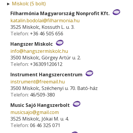
Miskolc (5 bolt)
►
Filharmónia Magyarország Nonprofit Kft.
katalin.bodolai­@­filharmonia.hu
3525 Miskolc, Kossuth L. u. 3.
Telefon:
+36 46 505 656
Hangszer Miskolc
info­@­hangszermiskolc.hu
3500 Miskolc, Görgey Artúr u. 2.
Telefon:
+36309120612
Instrument Hangszercentrum
instrument­@­freemail.hu
3500 Miskolc, Széchenyi u. 70. Bató-ház
Telefon:
46/509-380
Music Sajó Hangszerbolt
musicsajo­@­gmail.com
3525 Miskolc, Jókai M. u. 4.
Telefon:
06 46 325 071