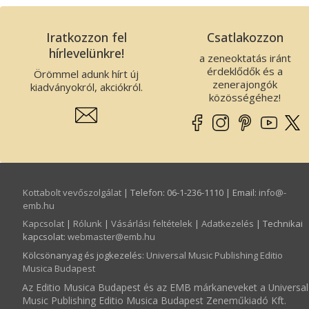
Iratkozzon fel
Csatlakozzon
hírlevelünkre!
a zeneoktatás iránt
érdeklődők és a
Örömmel adunk hírt új
zenerajongók
kiadványokról, akciókról.
közösségéhez!
Kottabolt vevőszolgálat
| Telefon: 06-1-236-1110 | Email:
info­@­
emb.hu
Kapcsolat
|
Rólunk
|
Vásárlási feltételek
|
Adatkezelés
| Technikai
kapcsolat:
webmaster­@­emb.hu
Kölcsönanyag és jogkezelés
:
Universal Music Publishing Editio
Musica Budapest
Az Editio Musica Budapest és az EMB márkaneveket a Universal
Music Publishing Editio Musica Budapest Zeneműkiadó Kft.