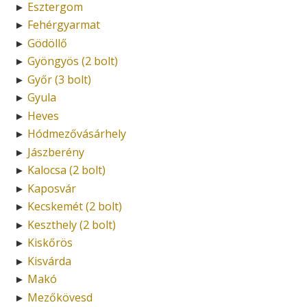
Esztergom
►
Fehérgyarmat
►
Gödöllő
►
Gyöngyös (2 bolt)
►
Győr (3 bolt)
►
Gyula
►
Heves
►
Hódmezővásárhely
►
Jászberény
►
Kalocsa (2 bolt)
►
Kaposvár
►
Kecskemét (2 bolt)
►
Keszthely (2 bolt)
►
Kiskőrös
►
Kisvárda
►
Makó
►
Mezőkövesd
►