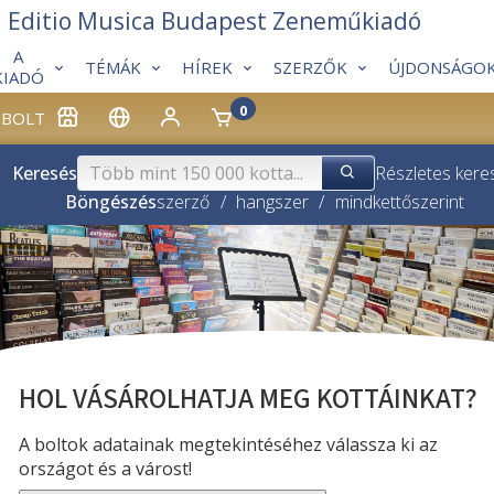
Editio Musica Budapest Zeneműkiadó
A
TÉMÁK
HÍREK
SZERZŐK
ÚJDONSÁGO
KIADÓ
0
BOLT
Keresés
Részletes kere
Böngészés
szerző
/
hangszer
/
mindkettő
szerint
HOL VÁSÁROLHATJA MEG KOTTÁINKAT?
A boltok adatainak megtekintéséhez válassza ki az
országot és a várost!