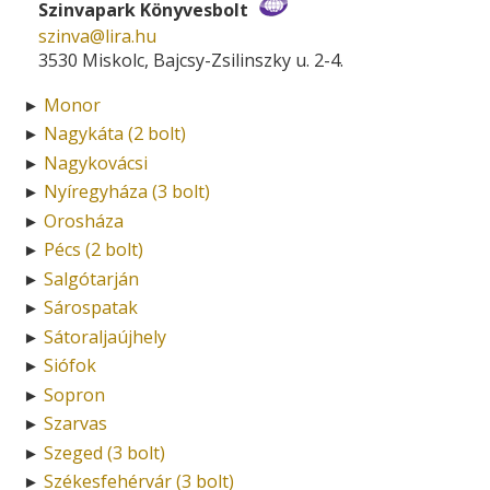
Szinvapark Könyvesbolt
szinva­@­lira.hu
3530 Miskolc, Bajcsy-Zsilinszky u. 2-4.
Monor
►
Nagykáta (2 bolt)
►
Nagykovácsi
►
Nyíregyháza (3 bolt)
►
Orosháza
►
Pécs (2 bolt)
►
Salgótarján
►
Sárospatak
►
Sátoraljaújhely
►
Siófok
►
Sopron
►
Szarvas
►
Szeged (3 bolt)
►
Székesfehérvár (3 bolt)
►