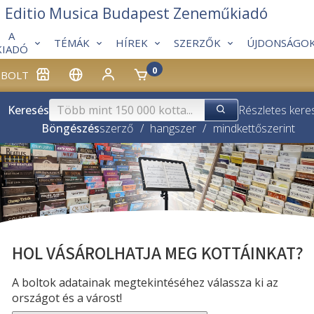
Editio Musica Budapest Zeneműkiadó
A
TÉMÁK
HÍREK
SZERZŐK
ÚJDONSÁGO
KIADÓ
0
BOLT
Keresés
Részletes kere
Böngészés
szerző
/
hangszer
/
mindkettő
szerint
HOL VÁSÁROLHATJA MEG KOTTÁINKAT?
A boltok adatainak megtekintéséhez válassza ki az
országot és a várost!