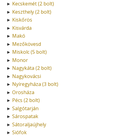
Kecskemét (2 bolt)
►
Keszthely (2 bolt)
►
Kiskőrös
►
Kisvárda
►
Makó
►
Mezőkövesd
►
Miskolc (5 bolt)
►
Monor
►
Nagykáta (2 bolt)
►
Nagykovácsi
►
Nyíregyháza (3 bolt)
►
Orosháza
►
Pécs (2 bolt)
►
Salgótarján
►
Sárospatak
►
Sátoraljaújhely
►
Siófok
►