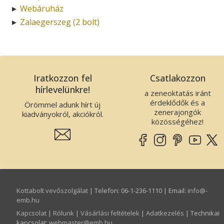
Webáruház
►
Zalaegerszeg (2 bolt)
►
Iratkozzon fel
Csatlakozzon
hírlevelünkre!
a zeneoktatás iránt
érdeklődők és a
Örömmel adunk hírt új
zenerajongók
kiadványokról, akciókról.
közösségéhez!
Kottabolt vevőszolgálat
| Telefon: 06-1-236-1110 | Email:
info­@­
emb.hu
Kapcsolat
|
Rólunk
|
Vásárlási feltételek
|
Adatkezelés
| Technikai
kapcsolat:
webmaster­@­emb.hu