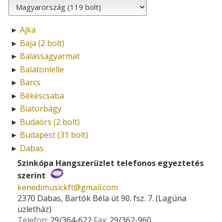
Ajka
►
Baja (2 bolt)
►
Balassagyarmat
►
Balatonlelle
►
Barcs
►
Békéscsaba
►
Biatorbágy
►
Budaörs (2 bolt)
►
Budapest (31 bolt)
►
Dabas
►
Szinkópa Hangszerüzlet telefonos egyeztetés
szerint
kenedimusickft­@­gmail.com
2370 Dabas, Bartók Béla út 90. fsz. 7. (Lagúna
üzletház)
Telefon:
29/364-622
Fax:
29/362-960