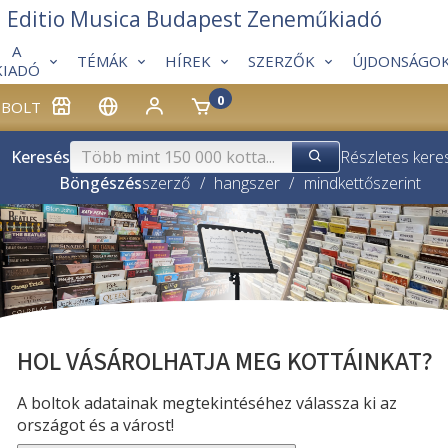
Editio Musica Budapest Zeneműkiadó
A
TÉMÁK
HÍREK
SZERZŐK
ÚJDONSÁGO
KIADÓ
0
BOLT
Keresés
Részletes kere
Böngészés
szerző
/
hangszer
/
mindkettő
szerint
HOL VÁSÁROLHATJA MEG KOTTÁINKAT?
A boltok adatainak megtekintéséhez válassza ki az
országot és a várost!