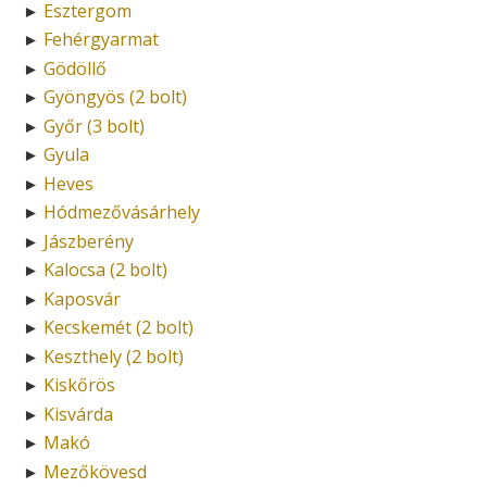
Esztergom
►
Fehérgyarmat
►
Gödöllő
►
Gyöngyös (2 bolt)
►
Győr (3 bolt)
►
Gyula
►
Heves
►
Hódmezővásárhely
►
Jászberény
►
Kalocsa (2 bolt)
►
Kaposvár
►
Kecskemét (2 bolt)
►
Keszthely (2 bolt)
►
Kiskőrös
►
Kisvárda
►
Makó
►
Mezőkövesd
►