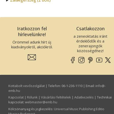
Iratkozzon fel
Csatlakozzon
hírlevelünkre!
a zeneoktatás iránt
érdeklődők és a
Örömmel adunk hírt új
zenerajongók
kiadványokról, akciókról.
közösségéhez!
Kottabolt vevőszolgálat
| Telefon: 06-1-236-1110 | Email:
info­@­
emb.hu
Kapcsolat
|
Rólunk
|
Vásárlási feltételek
|
Adatkezelés
| Technikai
kapcsolat:
webmaster­@­emb.hu
Kölcsönanyag és jogkezelés
:
Universal Music Publishing Editio
Musica Budapest