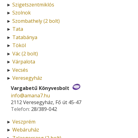
Szigetszentmiklós
►
Szolnok
►
Szombathely (2 bolt)
►
Tata
►
Tatabánya
►
Tököl
►
Vác (2 bolt)
►
Várpalota
►
Vecsés
►
Veresegyház
►
Vargabetű Könyvesbolt
info­@­amana7.hu
2112 Veresegyház, Fő út 45-47
Telefon:
28/389-042
Veszprém
►
Webáruház
►
Zalaegerszeg (2 bolt)
►