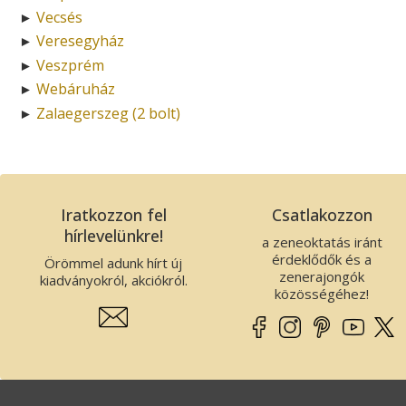
Vecsés
►
Veresegyház
►
Veszprém
►
Webáruház
►
Zalaegerszeg (2 bolt)
►
Iratkozzon fel
Csatlakozzon
hírlevelünkre!
a zeneoktatás iránt
érdeklődők és a
Örömmel adunk hírt új
zenerajongók
kiadványokról, akciókról.
közösségéhez!