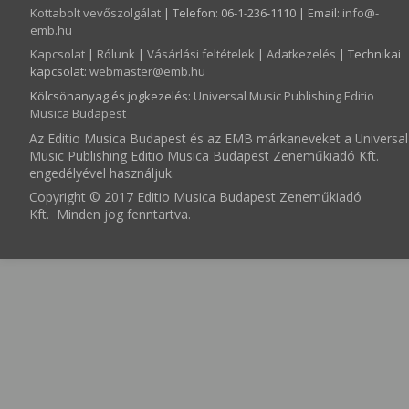
Kottabolt vevőszolgálat
| Telefon: 06-1-236-1110 | Email:
info­@­
emb.hu
Kapcsolat
|
Rólunk
|
Vásárlási feltételek
|
Adatkezelés
| Technikai
kapcsolat:
webmaster­@­emb.hu
Kölcsönanyag és jogkezelés
:
Universal Music Publishing Editio
Musica Budapest
Az Editio Musica Budapest és az EMB márkaneveket a Universal
Music Publishing Editio Musica Budapest Zeneműkiadó Kft.
engedélyével használjuk.
Copyright © 2017 Editio Musica Budapest Zeneműkiadó
Kft. Minden jog fenntartva.