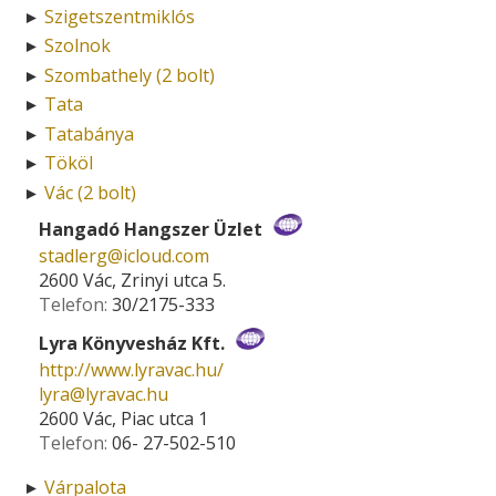
Szigetszentmiklós
►
Szolnok
►
Szombathely (2 bolt)
►
Tata
►
Tatabánya
►
Tököl
►
Vác (2 bolt)
►
Hangadó Hangszer Üzlet
stadlerg­@­icloud.com
2600 Vác, Zrinyi utca 5.
Telefon:
30/2175-333
Lyra Könyvesház Kft.
http://www.lyravac.hu/
lyra­@­lyravac.hu
2600 Vác, Piac utca 1
Telefon:
06- 27-502-510
Várpalota
►