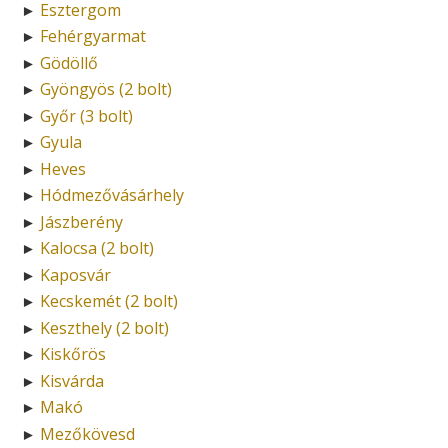
Esztergom
►
Fehérgyarmat
►
Gödöllő
►
Gyöngyös (2 bolt)
►
Győr (3 bolt)
►
Gyula
►
Heves
►
Hódmezővásárhely
►
Jászberény
►
Kalocsa (2 bolt)
►
Kaposvár
►
Kecskemét (2 bolt)
►
Keszthely (2 bolt)
►
Kiskőrös
►
Kisvárda
►
Makó
►
Mezőkövesd
►