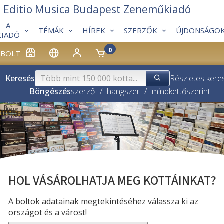
Editio Musica Budapest Zeneműkiadó
A
TÉMÁK
HÍREK
SZERZŐK
ÚJDONSÁGO
KIADÓ
0
BOLT
Keresés
Részletes kere
Böngészés
szerző
/
hangszer
/
mindkettő
szerint
HOL VÁSÁROLHATJA MEG KOTTÁINKAT?
A boltok adatainak megtekintéséhez válassza ki az
országot és a várost!