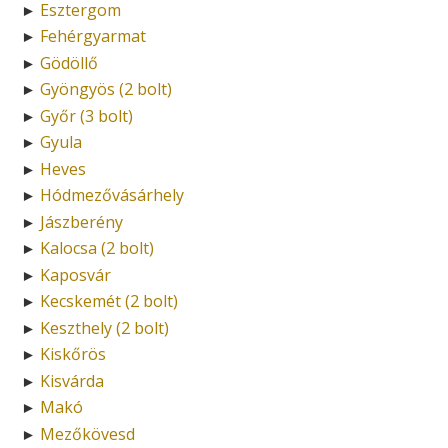
Esztergom
►
Fehérgyarmat
►
Gödöllő
►
Gyöngyös (2 bolt)
►
Győr (3 bolt)
►
Gyula
►
Heves
►
Hódmezővásárhely
►
Jászberény
►
Kalocsa (2 bolt)
►
Kaposvár
►
Kecskemét (2 bolt)
►
Keszthely (2 bolt)
►
Kiskőrös
►
Kisvárda
►
Makó
►
Mezőkövesd
►