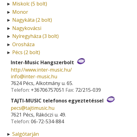
Miskolc (5 bolt)
►
Monor
►
Nagykáta (2 bolt)
►
Nagykovácsi
►
Nyíregyháza (3 bolt)
►
Orosháza
►
Pécs (2 bolt)
►
Inter-Music Hangszerbolt
http://www.inter-music.hu/
info­@­inter-music.hu
7624 Pécs, Alkotmány u. 65.
Telefon:
+36706757051
Fax:
72/215-039
TAJTI-MUSIC telefonos egyeztetéssel
pecs­@­tajtimusic.hu
7621 Pécs, Rákóczi u. 49.
Telefon:
06-72-534-884
Salgótarján
►