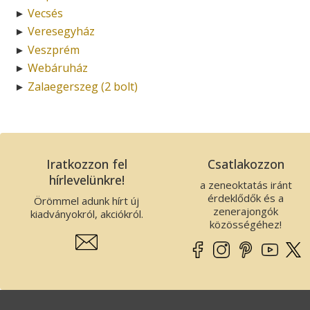
Vecsés
►
Veresegyház
►
Veszprém
►
Webáruház
►
Zalaegerszeg (2 bolt)
►
Iratkozzon fel
Csatlakozzon
hírlevelünkre!
a zeneoktatás iránt
érdeklődők és a
Örömmel adunk hírt új
zenerajongók
kiadványokról, akciókról.
közösségéhez!