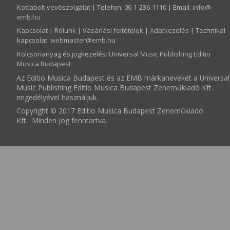
Kottabolt vevőszolgálat
| Telefon: 06-1-236-1110 | Email:
info­@­
emb.hu
Kapcsolat
|
Rólunk
|
Vásárlási feltételek
|
Adatkezelés
| Technikai
kapcsolat:
webmaster­@­emb.hu
Kölcsönanyag és jogkezelés
:
Universal Music Publishing Editio
Musica Budapest
Az Editio Musica Budapest és az EMB márkaneveket a Universal
Music Publishing Editio Musica Budapest Zeneműkiadó Kft.
engedélyével használjuk.
Copyright © 2017 Editio Musica Budapest Zeneműkiadó
Kft. Minden jog fenntartva.