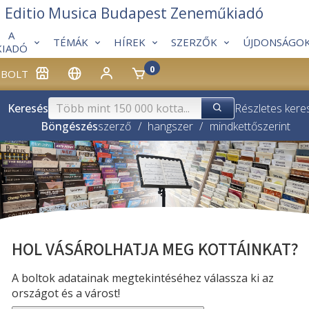
Editio Musica Budapest Zeneműkiadó
A
TÉMÁK
HÍREK
SZERZŐK
ÚJDONSÁGO
KIADÓ
0
BOLT
Keresés
Részletes kere
Böngészés
szerző
/
hangszer
/
mindkettő
szerint
HOL VÁSÁROLHATJA MEG KOTTÁINKAT?
A boltok adatainak megtekintéséhez válassza ki az
országot és a várost!