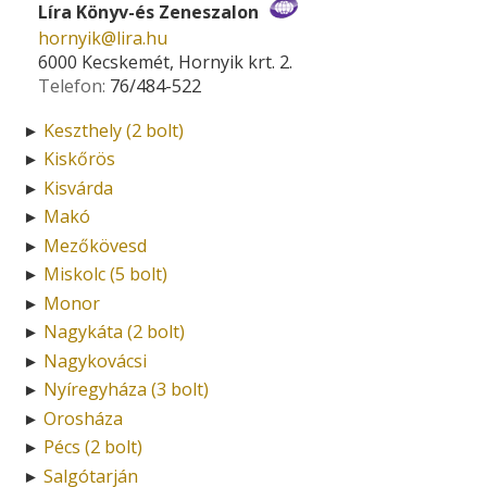
Líra Könyv-és Zeneszalon
hornyik­@­lira.hu
6000 Kecskemét, Hornyik krt. 2.
Telefon:
76/484-522
Keszthely (2 bolt)
►
Kiskőrös
►
Kisvárda
►
Makó
►
Mezőkövesd
►
Miskolc (5 bolt)
►
Monor
►
Nagykáta (2 bolt)
►
Nagykovácsi
►
Nyíregyháza (3 bolt)
►
Orosháza
►
Pécs (2 bolt)
►
Salgótarján
►