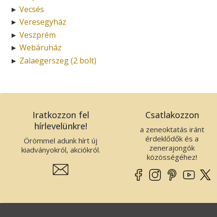
Vecsés
►
Veresegyház
►
Veszprém
►
Webáruház
►
Zalaegerszeg (2 bolt)
►
Iratkozzon fel
Csatlakozzon
hírlevelünkre!
a zeneoktatás iránt
érdeklődők és a
Örömmel adunk hírt új
zenerajongók
kiadványokról, akciókról.
közösségéhez!