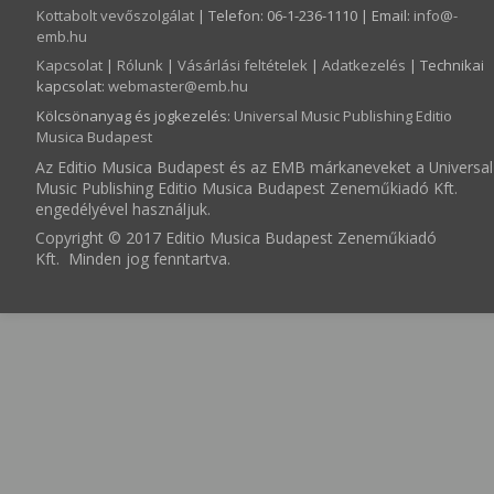
Kottabolt vevőszolgálat
| Telefon: 06-1-236-1110 | Email:
info­@­
emb.hu
Kapcsolat
|
Rólunk
|
Vásárlási feltételek
|
Adatkezelés
| Technikai
kapcsolat:
webmaster­@­emb.hu
Kölcsönanyag és jogkezelés
:
Universal Music Publishing Editio
Musica Budapest
Az Editio Musica Budapest és az EMB márkaneveket a Universal
Music Publishing Editio Musica Budapest Zeneműkiadó Kft.
engedélyével használjuk.
Copyright © 2017 Editio Musica Budapest Zeneműkiadó
Kft. Minden jog fenntartva.