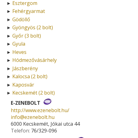
Esztergom
►
Fehérgyarmat
►
Gödöllő
►
Gyöngyös (2 bolt)
►
Győr (3 bolt)
►
Gyula
►
Heves
►
Hódmezővásárhely
►
Jászberény
►
Kalocsa (2 bolt)
►
Kaposvár
►
Kecskemét (2 bolt)
►
E-ZENEBOLT
http://www.ezenebolt.hu/
info­@­ezenebolt.hu
6000 Kecskemét, Jókai utca 44
Telefon:
76/329-096