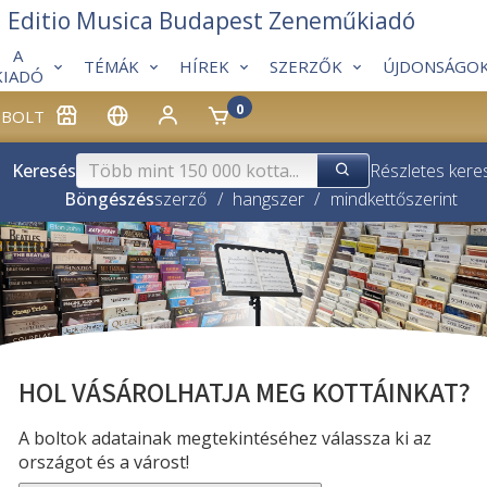
Editio Musica Budapest Zeneműkiadó
A
TÉMÁK
HÍREK
SZERZŐK
ÚJDONSÁGO
KIADÓ
0
BOLT
Keresés
Részletes kere
Böngészés
szerző
/
hangszer
/
mindkettő
szerint
HOL VÁSÁROLHATJA MEG KOTTÁINKAT?
A boltok adatainak megtekintéséhez válassza ki az
országot és a várost!