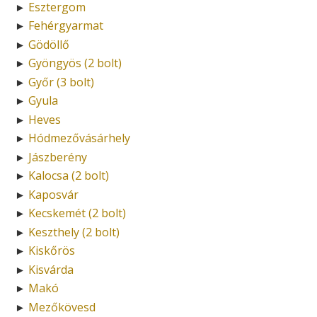
Esztergom
►
Fehérgyarmat
►
Gödöllő
►
Gyöngyös (2 bolt)
►
Győr (3 bolt)
►
Gyula
►
Heves
►
Hódmezővásárhely
►
Jászberény
►
Kalocsa (2 bolt)
►
Kaposvár
►
Kecskemét (2 bolt)
►
Keszthely (2 bolt)
►
Kiskőrös
►
Kisvárda
►
Makó
►
Mezőkövesd
►