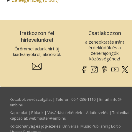
Iratkozzon fel
Csatlakozzon
hírlevelünkre!
a zeneoktatás iránt
érdeklődők és a
Örömmel adunk hírt új
zenerajongók
kiadványokról, akciókról.
közösségéhez!
Kottabolt vevőszolgálat
| Telefon: 06-1-236-1110 | Email:
info­@­
emb.hu
Kapcsolat
|
Rólunk
|
Vásárlási feltételek
|
Adatkezelés
| Technikai
kapcsolat:
webmaster­@­emb.hu
Kölcsönanyag és jogkezelés
:
Universal Music Publishing Editio
Musica Budapest