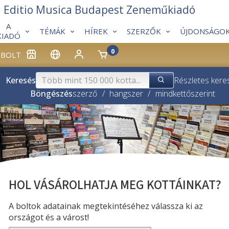
Editio Musica Budapest Zeneműkiadó
A
TÉMÁK
HÍREK
SZERZŐK
ÚJDONSÁGO
KIADÓ
0
BOLT
Keresés
Részletes kere
Böngészés
szerző
/
hangszer
/
mindkettő
szerint
HOL VÁSÁROLHATJA MEG KOTTÁINKAT?
A boltok adatainak megtekintéséhez válassza ki az
országot és a várost!