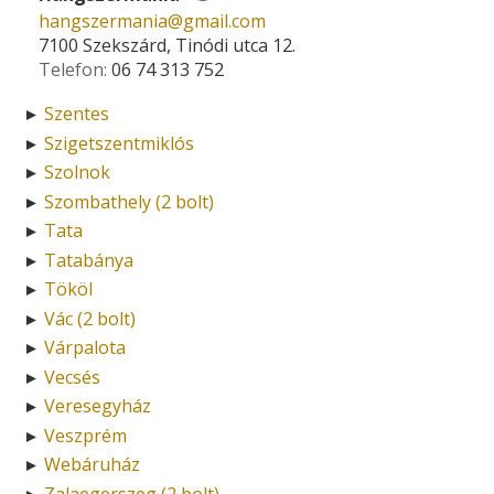
hangszermania­@­gmail.com
7100 Szekszárd, Tinódi utca 12.
Telefon:
06 74 313 752
Szentes
►
Szigetszentmiklós
►
Szolnok
►
Szombathely (2 bolt)
►
Tata
►
Tatabánya
►
Tököl
►
Vác (2 bolt)
►
Várpalota
►
Vecsés
►
Veresegyház
►
Veszprém
►
Webáruház
►
Zalaegerszeg (2 bolt)
►