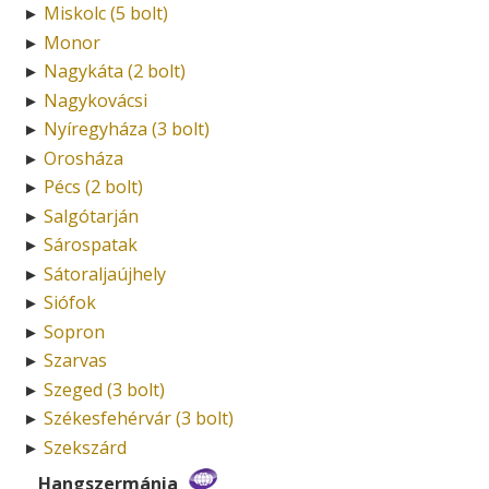
Miskolc (5 bolt)
►
Monor
►
Nagykáta (2 bolt)
►
Nagykovácsi
►
Nyíregyháza (3 bolt)
►
Orosháza
►
Pécs (2 bolt)
►
Salgótarján
►
Sárospatak
►
Sátoraljaújhely
►
Siófok
►
Sopron
►
Szarvas
►
Szeged (3 bolt)
►
Székesfehérvár (3 bolt)
►
Szekszárd
►
Hangszermánia