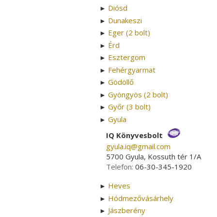
Diósd
►
Dunakeszi
►
Eger (2 bolt)
►
Érd
►
Esztergom
►
Fehérgyarmat
►
Gödöllő
►
Gyöngyös (2 bolt)
►
Győr (3 bolt)
►
Gyula
►
IQ Könyvesbolt
gyula.iq­@­gmail.com
5700 Gyula, Kossuth tér 1/A
Telefon:
06-30-345-1920
Heves
►
Hódmezővásárhely
►
Jászberény
►