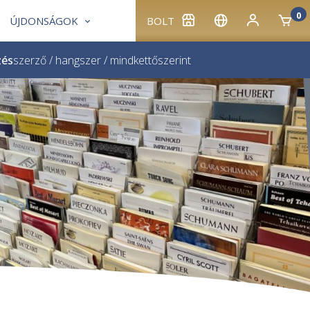
0
ÚJDONSÁGOK
BOLT
zés
szerző
/
hangszer
/
mindkettő
szerint