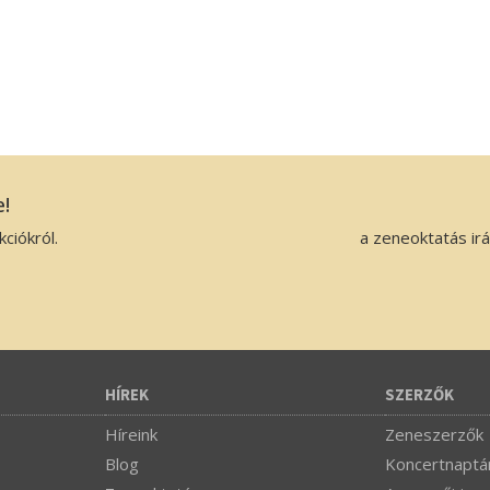
e!
ciókról.
a zeneoktatás ir
HÍREK
SZERZŐK
Híreink
Zeneszerzők
Blog
Koncertnaptá