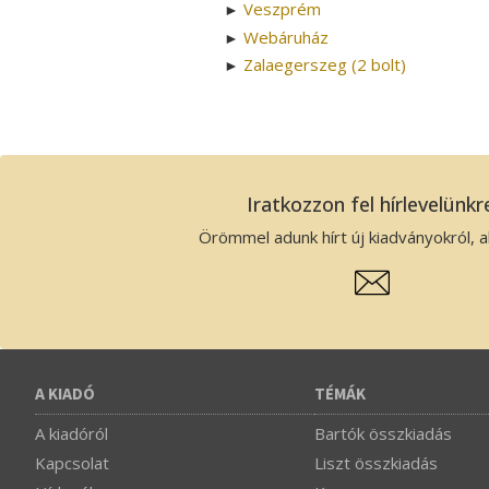
Veszprém
►
Webáruház
►
Zalaegerszeg (2 bolt)
►
Iratkozzon fel hírlevelünkr
Örömmel adunk hírt új kiadványokról, ak
A KIADÓ
TÉMÁK
A kiadóról
Bartók összkiadás
Kapcsolat
Liszt összkiadás