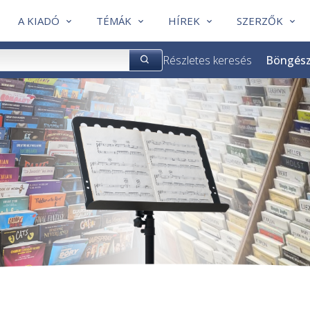
A KIADÓ
TÉMÁK
HÍREK
SZERZŐK
Részletes keresés
Böngés