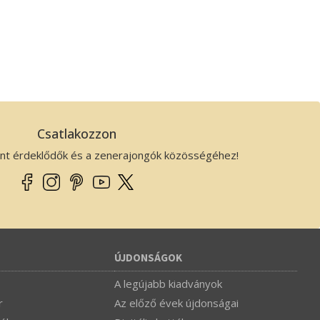
Csatlakozzon
ánt érdeklődők és a zenerajongók közösségéhez!
ÚJDONSÁGOK
A legújabb kiadványok
r
Az előző évek újdonságai