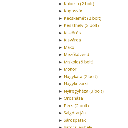
Kalocsa (2 bolt)
►
Kaposvár
►
Kecskemét (2 bolt)
►
Keszthely (2 bolt)
►
Kiskőrös
►
Kisvárda
►
Makó
►
Mezőkövesd
►
Miskolc (5 bolt)
►
Monor
►
Nagykáta (2 bolt)
►
Nagykovácsi
►
Nyíregyháza (3 bolt)
►
Orosháza
►
Pécs (2 bolt)
►
Salgótarján
►
Sárospatak
►
Sátoraljaújhely
►