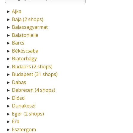
Ajka
►
Baja (2 shops)
►
Balassagyarmat
►
Balatonlelle
►
Barcs
►
Békéscsaba
►
Biatorbágy
►
Budaörs (2 shops)
►
Budapest (31 shops)
►
Dabas
►
Debrecen (4 shops)
►
Diósd
►
Dunakeszi
►
Eger (2 shops)
►
Érd
►
Esztergom
►