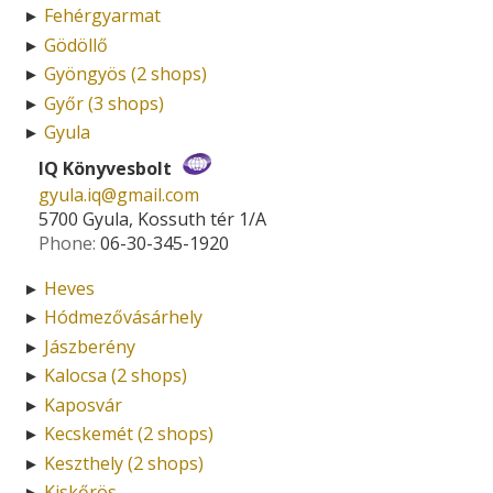
Fehérgyarmat
►
Gödöllő
►
Gyöngyös (2 shops)
►
Győr (3 shops)
►
Gyula
►
IQ Könyvesbolt
gyula.iq­@­gmail.com
5700 Gyula, Kossuth tér 1/A
Phone:
06-30-345-1920
Heves
►
Hódmezővásárhely
►
Jászberény
►
Kalocsa (2 shops)
►
Kaposvár
►
Kecskemét (2 shops)
►
Keszthely (2 shops)
►
Kiskőrös
►