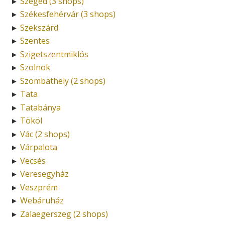
Szeged (3 shops)
►
Székesfehérvár (3 shops)
►
Szekszárd
►
Szentes
►
Szigetszentmiklós
►
Szolnok
►
Szombathely (2 shops)
►
Tata
►
Tatabánya
►
Tököl
►
Vác (2 shops)
►
Várpalota
►
Vecsés
►
Veresegyház
►
Veszprém
►
Webáruház
►
Zalaegerszeg (2 shops)
►