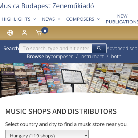
 Musica Budapest Zeneműkiadó
NEW
HIGHLIGHTS
NEWS
COMPOSERS
PUBLICATION
0
Search
Advanced sea
Browse by
composer
/
instrument
/
both
MUSIC SHOPS AND DISTRIBUTORS
Select country and city to find a music store near you.