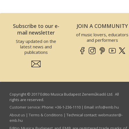
Subscribe to our e-
JOIN A COMMUNITY
mail newsletter
of music lovers, educators
and performers
Stay updated on the
latest news and
publications
Copyright © 2017 Editio Musica Budapest Zeneműkiadó Ltd. All
rights are reserved.
Customer service
:
Phone: +36-1-236-1110 | Email:
info­@­emb.hu
About us
|
Terms & Conditions
| Technical contact:
webmaster­@­
emb.hu
Editio Musica Budapest and EMB are registered trade marks of