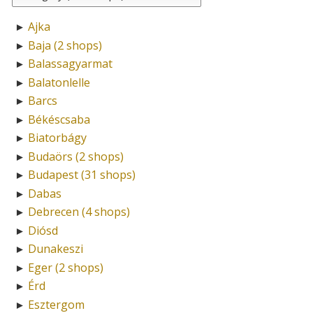
Ajka
►
Baja (2 shops)
►
Balassagyarmat
►
Balatonlelle
►
Barcs
►
Békéscsaba
►
Biatorbágy
►
Budaörs (2 shops)
►
Budapest (31 shops)
►
Dabas
►
Debrecen (4 shops)
►
Diósd
►
Dunakeszi
►
Eger (2 shops)
►
Érd
►
Esztergom
►