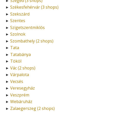
Szeged (3 shops)
►
Székesfehérvár (3 shops)
►
Szekszárd
►
Szentes
►
Szigetszentmiklós
►
Szolnok
►
Szombathely (2 shops)
►
Tata
►
Tatabánya
►
Tököl
►
Vác (2 shops)
►
Várpalota
►
Vecsés
►
Veresegyház
►
Veszprém
►
Webáruház
►
Zalaegerszeg (2 shops)
►