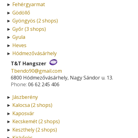
Fehérgyarmat
►
Gödöllő
►
Gyöngyös (2 shops)
►
Győr (3 shops)
►
Gyula
►
Heves
►
Hódmezővásárhely
►
T&T Hangszer
Tbendo90­@­gmail.com
6800 Hódmezővásárhely, Nagy Sándor u. 13.
Phone:
06 62 245 406
Jászberény
►
Kalocsa (2 shops)
►
Kaposvár
►
Kecskemét (2 shops)
►
Keszthely (2 shops)
►
Kiskőrös
►