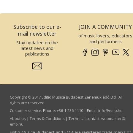
Subscribe to our e-
JOIN A COMMUNITY
mail newsletter
of music lovers, educators
and performers
Stay updated on the
latest news and
publications
Copyright © 2017 Editio Musica Budapest Zeneműkiadó Ltd. All
rights are reserved.
Customer service
:
Phone: +36-1-236-1110 | Email:
info­@­emb.hu
About us
|
Terms & Conditions
| Technical contact:
webmaster­@­
emb.hu
Editio Musica Budapest and EMB are registered trade marks of