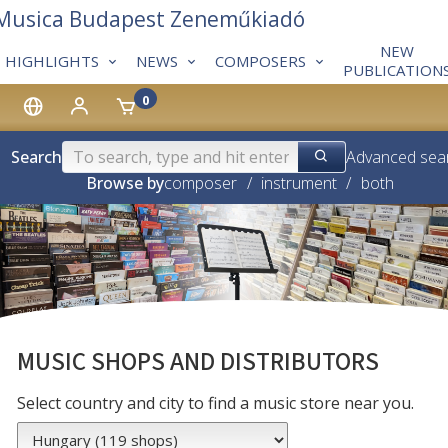
 Musica Budapest Zeneműkiadó
NEW
HIGHLIGHTS
NEWS
COMPOSERS
PUBLICATION
0
Search
Advanced sea
Browse by
composer
/
instrument
/
both
MUSIC SHOPS AND DISTRIBUTORS
Select country and city to find a music store near you.