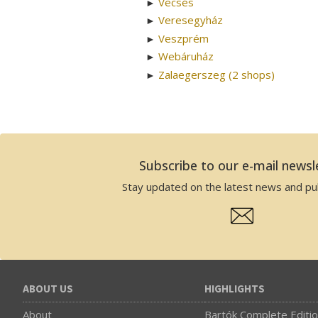
Vecsés
►
Veresegyház
►
Veszprém
►
Webáruház
►
Zalaegerszeg (2 shops)
►
Subscribe to our e-mail newsl
Stay updated on the latest news and pub
ABOUT US
HIGHLIGHTS
About
Bartók Complete Editi