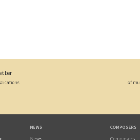
etter
lications
of mu
NEWS
COMPOSERS
on
News
Composers