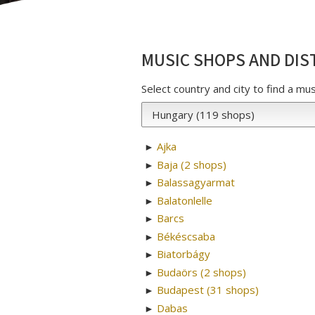
MUSIC SHOPS AND DIS
Select country and city to find a mu
Ajka
►
Baja (2 shops)
►
Balassagyarmat
►
Balatonlelle
►
Barcs
►
Békéscsaba
►
Biatorbágy
►
Budaörs (2 shops)
►
Budapest (31 shops)
►
Dabas
►