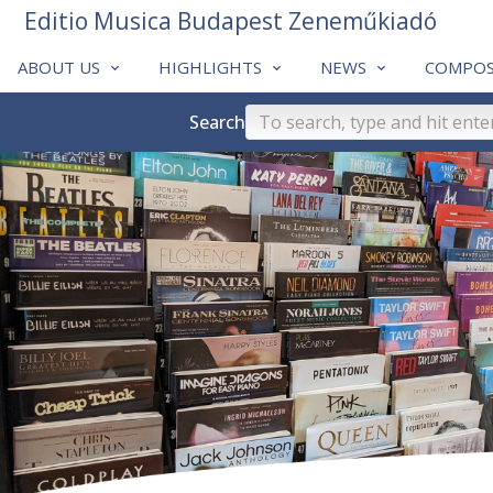
Editio Musica Budapest Zeneműkiadó
ABOUT US
HIGHLIGHTS
NEWS
COMPOS
Search