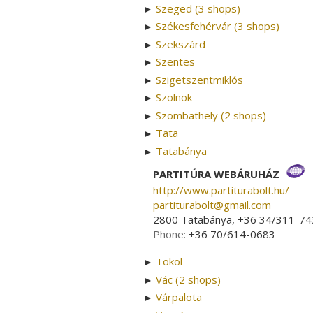
Szeged (3 shops)
►
Székesfehérvár (3 shops)
►
Szekszárd
►
Szentes
►
Szigetszentmiklós
►
Szolnok
►
Szombathely (2 shops)
►
Tata
►
Tatabánya
►
PARTITÚRA WEBÁRUHÁZ
http://www.partiturabolt.hu/
partiturabolt­@­gmail.com
2800 Tatabánya, +36 34/311-74
Phone:
+36 70/614-0683
Tököl
►
Vác (2 shops)
►
Várpalota
►