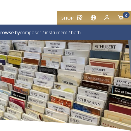
0
SHOP
rowse by
composer
/
instrument
/
both