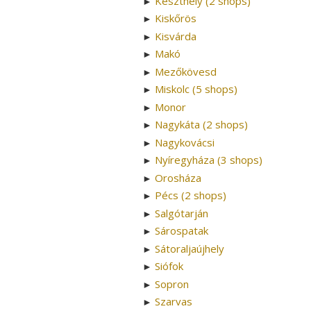
Keszthely (2 shops)
►
Kiskőrös
►
Kisvárda
►
Makó
►
Mezőkövesd
►
Miskolc (5 shops)
►
Monor
►
Nagykáta (2 shops)
►
Nagykovácsi
►
Nyíregyháza (3 shops)
►
Orosháza
►
Pécs (2 shops)
►
Salgótarján
►
Sárospatak
►
Sátoraljaújhely
►
Siófok
►
Sopron
►
Szarvas
►