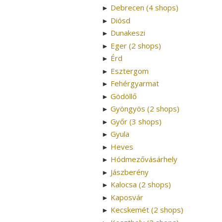
Debrecen (4 shops)
►
Diósd
►
Dunakeszi
►
Eger (2 shops)
►
Érd
►
Esztergom
►
Fehérgyarmat
►
Gödöllő
►
Gyöngyös (2 shops)
►
Győr (3 shops)
►
Gyula
►
Heves
►
Hódmezővásárhely
►
Jászberény
►
Kalocsa (2 shops)
►
Kaposvár
►
Kecskemét (2 shops)
►