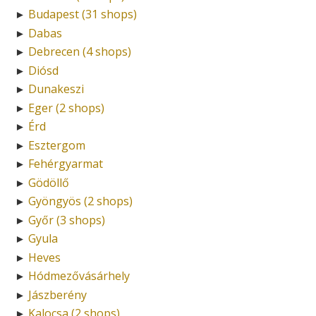
Budapest (31 shops)
►
Dabas
►
Debrecen (4 shops)
►
Diósd
►
Dunakeszi
►
Eger (2 shops)
►
Érd
►
Esztergom
►
Fehérgyarmat
►
Gödöllő
►
Gyöngyös (2 shops)
►
Győr (3 shops)
►
Gyula
►
Heves
►
Hódmezővásárhely
►
Jászberény
►
Kalocsa (2 shops)
►