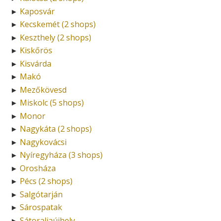
Kaposvár
►
Kecskemét (2 shops)
►
Keszthely (2 shops)
►
Kiskőrös
►
Kisvárda
►
Makó
►
Mezőkövesd
►
Miskolc (5 shops)
►
Monor
►
Nagykáta (2 shops)
►
Nagykovácsi
►
Nyíregyháza (3 shops)
►
Orosháza
►
Pécs (2 shops)
►
Salgótarján
►
Sárospatak
►
Sátoraljaújhely
►