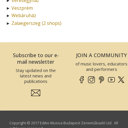
Veresegyház
►
Veszprém
►
Webáruház
►
Zalaegerszeg (2 shops)
►
Subscribe to our e-
JOIN A COMMUNITY
mail newsletter
of music lovers, educators
and performers
Stay updated on the
latest news and
publications
Copyright © 2017 Editio Musica Budapest Zeneműkiadó Ltd. All