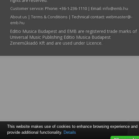
rights are reserved.
Customer service
:
Phone: +36-1-236-1110 | Email:
info­@­emb.hu
About us
|
Terms & Conditions
| Technical contact:
webmaster­@­
emb.hu
Editio Musica Budapest and EMB are registered trade marks of
Universal Music Publishing Editio Musica Budapest
Zeneműkiadó Kft and are used under Licence.
This website makes use of cookies to enhance browsing experience and
provide additional functionality.
Details