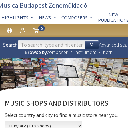
 Musica Budapest Zeneműkiadó
NEW
HIGHLIGHTS
NEWS
COMPOSERS
PUBLICATION
0
Search
Advanced sea
Browse by
composer
/
instrument
/
both
MUSIC SHOPS AND DISTRIBUTORS
Select country and city to find a music store near you.