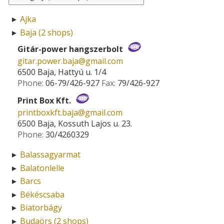
Ajka
►
Baja (2 shops)
►
Gitár-power hangszerbolt
gitar.power.baja­@­gmail.com
6500 Baja, Hattyú u. 1/4
Phone:
06-79/426-927
Fax:
79/426-927
Print Box Kft.
printboxkft.baja­@­gmail.com
6500 Baja, Kossuth Lajos u. 23.
Phone:
30/4260329
Balassagyarmat
►
Balatonlelle
►
Barcs
►
Békéscsaba
►
Biatorbágy
►
Budaörs (2 shops)
►