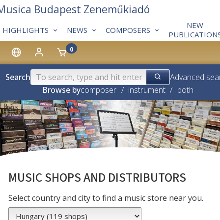
 Musica Budapest Zeneműkiadó
NEW
HIGHLIGHTS
NEWS
COMPOSERS
PUBLICATION
0
Search
Advanced sea
Browse by
composer
/
instrument
/
both
MUSIC SHOPS AND DISTRIBUTORS
Select country and city to find a music store near you.