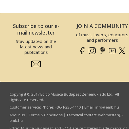
Subscribe to our e-
JOIN A COMMUNITY
mail newsletter
of music lovers, educators
and performers
Stay updated on the
latest news and
publications
Copyright © 2017 Editio Musica Budapest Zeneműkiadó Ltd. All
rights are reserved.
Customer service
:
Phone: +36-1-236-1110 | Email:
info­@­emb.hu
About us
|
Terms & Conditions
| Technical contact:
webmaster­@­
emb.hu
Editio Musica Budapest and EMB are registered trade marks of