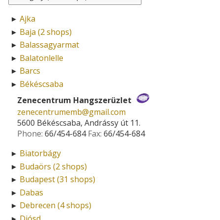
Ajka
►
Baja (2 shops)
►
Balassagyarmat
►
Balatonlelle
►
Barcs
►
Békéscsaba
►
Zenecentrum Hangszerüzlet
zenecentrumemb­@­gmail.com
5600 Békéscsaba, Andrássy út 11.
Phone:
66/454-684
Fax:
66/454-684
Biatorbágy
►
Budaörs (2 shops)
►
Budapest (31 shops)
►
Dabas
►
Debrecen (4 shops)
►
Diósd
►