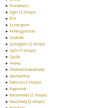
Dunakeszi
►
Eger (2 shops)
►
Érd
►
Esztergom
►
Fehérgyarmat
►
Gödöllő
►
Gyöngyös (2 shops)
►
Győr (3 shops)
►
Gyula
►
Heves
►
Hódmezővásárhely
►
Jászberény
►
Kalocsa (2 shops)
►
Kaposvár
►
Kecskemét (2 shops)
►
Keszthely (2 shops)
►
Kiskőrös
►