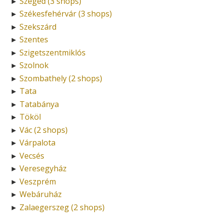
Szeged (3 shops)
►
Székesfehérvár (3 shops)
►
Szekszárd
►
Szentes
►
Szigetszentmiklós
►
Szolnok
►
Szombathely (2 shops)
►
Tata
►
Tatabánya
►
Tököl
►
Vác (2 shops)
►
Várpalota
►
Vecsés
►
Veresegyház
►
Veszprém
►
Webáruház
►
Zalaegerszeg (2 shops)
►