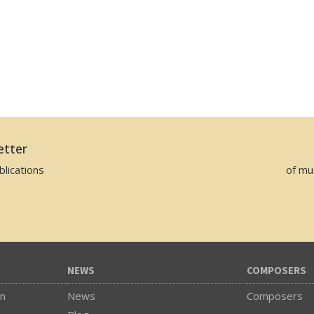
etter
lications
of mu
NEWS
COMPOSERS
on
News
Composers