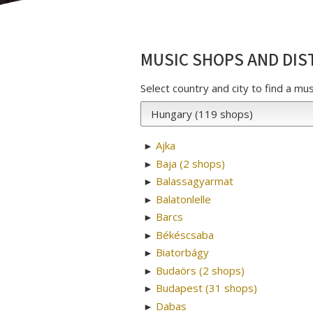
MUSIC SHOPS AND DIS
Select country and city to find a mu
Ajka
►
Baja (2 shops)
►
Balassagyarmat
►
Balatonlelle
►
Barcs
►
Békéscsaba
►
Biatorbágy
►
Budaörs (2 shops)
►
Budapest (31 shops)
►
Dabas
►