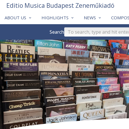
Editio Musica Budapest Zeneműkiadó
ABOUT US
HIGHLIGHTS
NEWS
COMPOS
Search