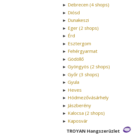
Debrecen (4 shops)
►
Diósd
►
Dunakeszi
►
Eger (2 shops)
►
Érd
►
Esztergom
►
Fehérgyarmat
►
Gödöllő
►
Gyöngyös (2 shops)
►
Győr (3 shops)
►
Gyula
►
Heves
►
Hódmezővásárhely
►
Jászberény
►
Kalocsa (2 shops)
►
Kaposvár
►
TROYAN Hangszerüzlet