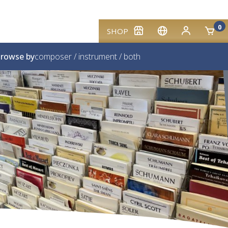
0
SHOP
rowse by
composer
/
instrument
/
both