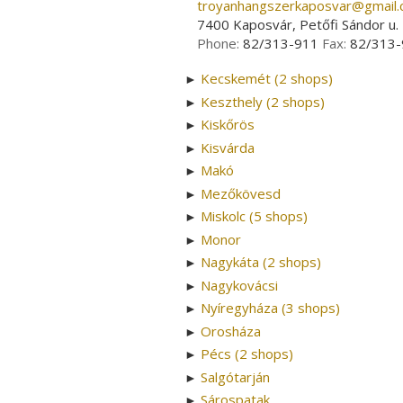
troyanhangszerkaposvar­@­gmail
7400 Kaposvár, Petőfi Sándor u. 
Phone:
82/313-911
Fax:
82/313-
Kecskemét (2 shops)
►
Keszthely (2 shops)
►
Kiskőrös
►
Kisvárda
►
Makó
►
Mezőkövesd
►
Miskolc (5 shops)
►
Monor
►
Nagykáta (2 shops)
►
Nagykovácsi
►
Nyíregyháza (3 shops)
►
Orosháza
►
Pécs (2 shops)
►
Salgótarján
►
Sárospatak
►