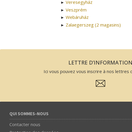
Veresegyház
►
Veszprém
►
Webáruház
►
Zalaegerszeg (2 magasins)
►
LETTRE D’INFORMATIO
Ici vous pouvez vous inscrire à nos lettres d
QUI SOMMES-NOUS
Contacter nous