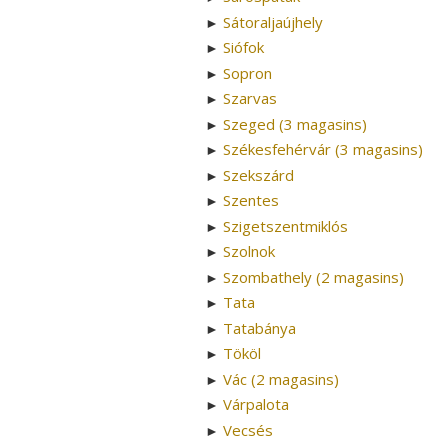
Sátoraljaújhely
►
Siófok
►
Sopron
►
Szarvas
►
Szeged (3 magasins)
►
Székesfehérvár (3 magasins)
►
Szekszárd
►
Szentes
►
Szigetszentmiklós
►
Szolnok
►
Szombathely (2 magasins)
►
Tata
►
Tatabánya
►
Tököl
►
Vác (2 magasins)
►
Várpalota
►
Vecsés
►