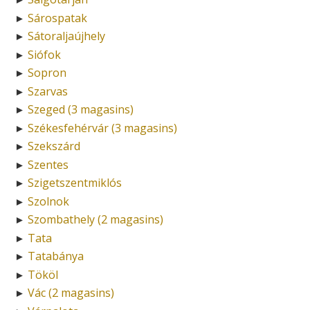
Sárospatak
►
Sátoraljaújhely
►
Siófok
►
Sopron
►
Szarvas
►
Szeged (3 magasins)
►
Székesfehérvár (3 magasins)
►
Szekszárd
►
Szentes
►
Szigetszentmiklós
►
Szolnok
►
Szombathely (2 magasins)
►
Tata
►
Tatabánya
►
Tököl
►
Vác (2 magasins)
►