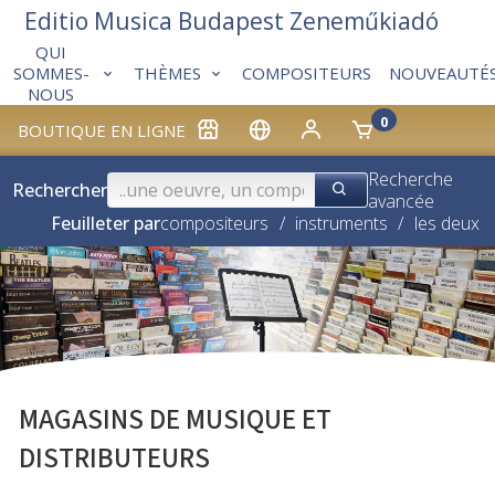
Editio Musica Budapest Zeneműkiadó
QUI
THÈMES
COMPOSITEURS
NOUVEAUTÉ
SOMMES-
NOUS
0
BOUTIQUE EN LIGNE
Recherche
Rechercher
avancée
Feuilleter par
compositeurs
/
instruments
/
les deux
MAGASINS DE MUSIQUE ET
DISTRIBUTEURS