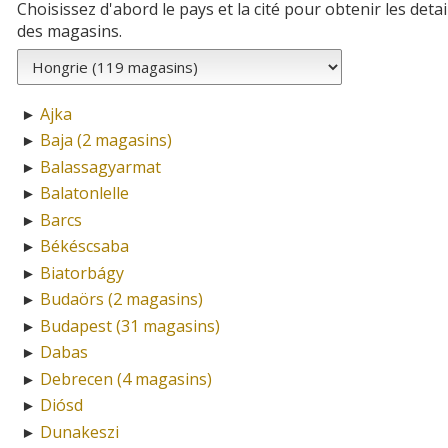
Choisissez d'abord le pays et la cité pour obtenir les detai
des magasins.
Ajka
►
Baja (2 magasins)
►
Balassagyarmat
►
Balatonlelle
►
Barcs
►
Békéscsaba
►
Biatorbágy
►
Budaörs (2 magasins)
►
Budapest (31 magasins)
►
Dabas
►
Debrecen (4 magasins)
►
Diósd
►
Dunakeszi
►