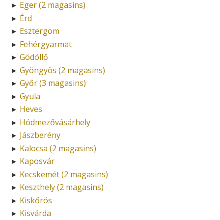
Eger (2 magasins)
►
Érd
►
Esztergom
►
Fehérgyarmat
►
Gödöllő
►
Gyöngyös (2 magasins)
►
Győr (3 magasins)
►
Gyula
►
Heves
►
Hódmezővásárhely
►
Jászberény
►
Kalocsa (2 magasins)
►
Kaposvár
►
Kecskemét (2 magasins)
►
Keszthely (2 magasins)
►
Kiskőrös
►
Kisvárda
►