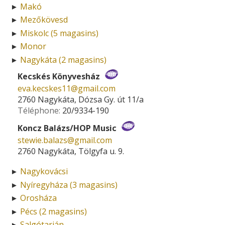
Makó
►
Mezőkövesd
►
Miskolc (5 magasins)
►
Monor
►
Nagykáta (2 magasins)
►
Kecskés Könyvesház
eva.kecskes11­@­gmail.com
2760 Nagykáta, Dózsa Gy. út 11/a
Téléphone:
20/9334-190
Koncz Balázs/HOP Music
stewie.balazs­@­gmail.com
2760 Nagykáta, Tölgyfa u. 9.
Nagykovácsi
►
Nyíregyháza (3 magasins)
►
Orosháza
►
Pécs (2 magasins)
►
Salgótarján
►