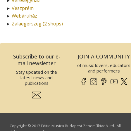
Veresegyház
►
Veszprém
►
Webáruház
►
Zalaegerszeg (2 shops)
►
Subscribe to our e-
JOIN A COMMUNITY
mail newsletter
of music lovers, educators
and performers
Stay updated on the
latest news and
publications
Copyright © 2017 Editio Musica Budapest Zeneműkiadó Ltd. All