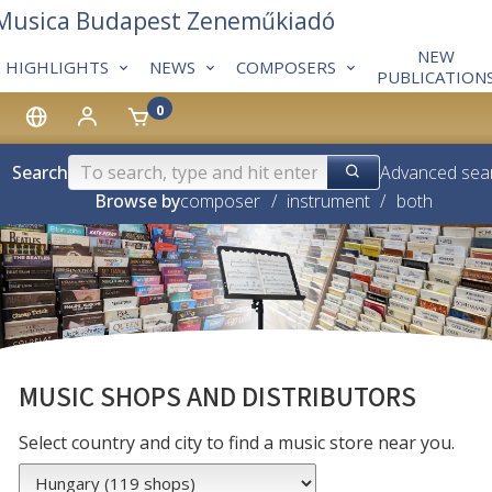
 Musica Budapest Zeneműkiadó
NEW
HIGHLIGHTS
NEWS
COMPOSERS
PUBLICATION
0
Search
Advanced sea
Browse by
composer
/
instrument
/
both
MUSIC SHOPS AND DISTRIBUTORS
Select country and city to find a music store near you.