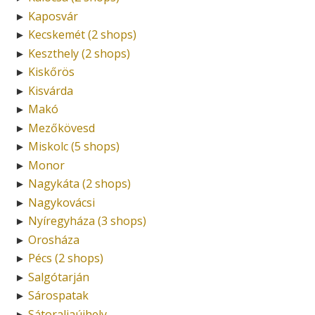
Kaposvár
►
Kecskemét (2 shops)
►
Keszthely (2 shops)
►
Kiskőrös
►
Kisvárda
►
Makó
►
Mezőkövesd
►
Miskolc (5 shops)
►
Monor
►
Nagykáta (2 shops)
►
Nagykovácsi
►
Nyíregyháza (3 shops)
►
Orosháza
►
Pécs (2 shops)
►
Salgótarján
►
Sárospatak
►
Sátoraljaújhely
►