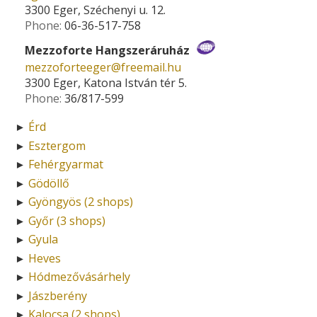
3300 Eger, Széchenyi u. 12.
Phone:
06-36-517-758
Mezzoforte Hangszeráruház
mezzoforteeger­@­freemail.hu
3300 Eger, Katona István tér 5.
Phone:
36/817-599
Érd
►
Esztergom
►
Fehérgyarmat
►
Gödöllő
►
Gyöngyös (2 shops)
►
Győr (3 shops)
►
Gyula
►
Heves
►
Hódmezővásárhely
►
Jászberény
►
Kalocsa (2 shops)
►