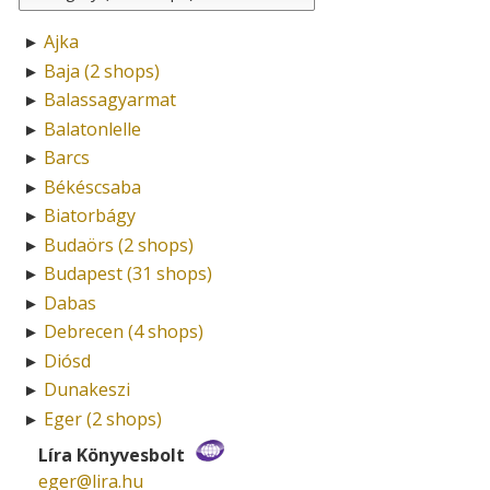
Ajka
►
Baja (2 shops)
►
Balassagyarmat
►
Balatonlelle
►
Barcs
►
Békéscsaba
►
Biatorbágy
►
Budaörs (2 shops)
►
Budapest (31 shops)
►
Dabas
►
Debrecen (4 shops)
►
Diósd
►
Dunakeszi
►
Eger (2 shops)
►
Líra Könyvesbolt
eger­@­lira.hu