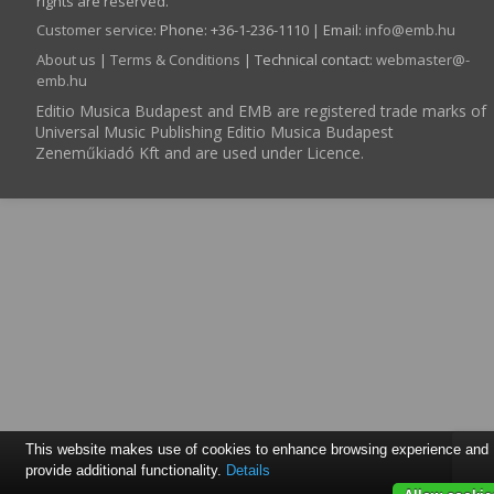
rights are reserved.
Customer service
:
Phone: +36-1-236-1110 | Email:
info­@­emb.hu
About us
|
Terms & Conditions
| Technical contact:
webmaster­@­
emb.hu
Editio Musica Budapest and EMB are registered trade marks of
Universal Music Publishing Editio Musica Budapest
Zeneműkiadó Kft and are used under Licence.
This website makes use of cookies to enhance browsing experience and
provide additional functionality.
Details