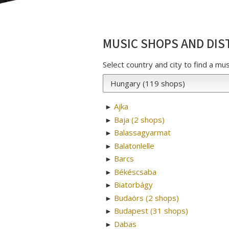
MUSIC SHOPS AND DIS
Select country and city to find a mu
Ajka
►
Baja (2 shops)
►
Balassagyarmat
►
Balatonlelle
►
Barcs
►
Békéscsaba
►
Biatorbágy
►
Budaörs (2 shops)
►
Budapest (31 shops)
►
Dabas
►