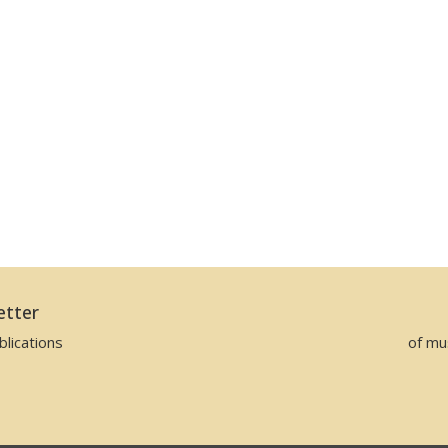
etter
lications
of mu