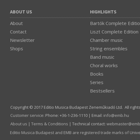
ABOUT US
HIGHLIGHTS
About
Bartók Complete Editi
Contact
Liszt Complete Edition
Newsletter
Chamber music
Shops
String ensembles
Band music
Choral works
Books
Series
Bestsellers
Copyright © 2017 Editio Musica Budapest Zeneműkiadó Ltd. All right
Customer service
:
Phone: +36-1-236-1110 | Email:
info­@­emb.hu
About us
|
Terms & Conditions
| Technical contact:
webmaster­@­emb
Editio Musica Budapest and EMB are registered trade marks of Univ