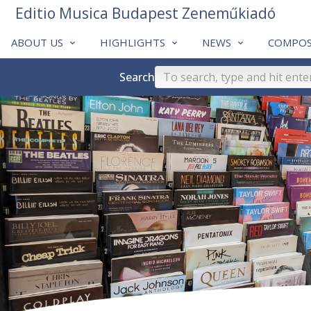
Editio Musica Budapest Zeneműkiadó
ABOUT US
HIGHLIGHTS
NEWS
COMPOS
Search