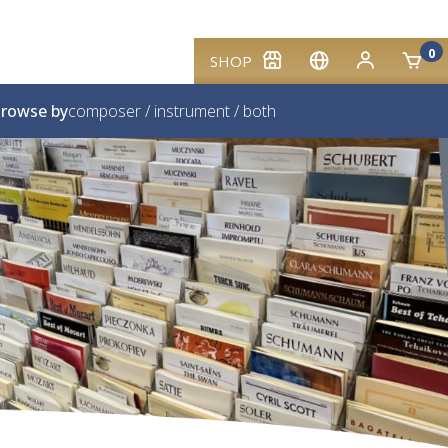
0
SHOP
rowse by
composer
/
instrument
/
both