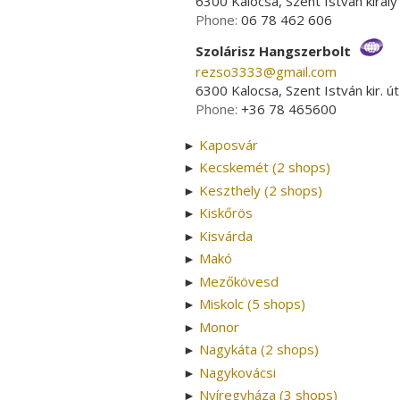
6300 Kalocsa, Szent István király 
Phone:
06 78 462 606
Szolárisz Hangszerbolt
rezso3333­@­gmail.com
6300 Kalocsa, Szent István kir. út
Phone:
+36 78 465600
Kaposvár
►
Kecskemét (2 shops)
►
Keszthely (2 shops)
►
Kiskőrös
►
Kisvárda
►
Makó
►
Mezőkövesd
►
Miskolc (5 shops)
►
Monor
►
Nagykáta (2 shops)
►
Nagykovácsi
►
Nyíregyháza (3 shops)
►