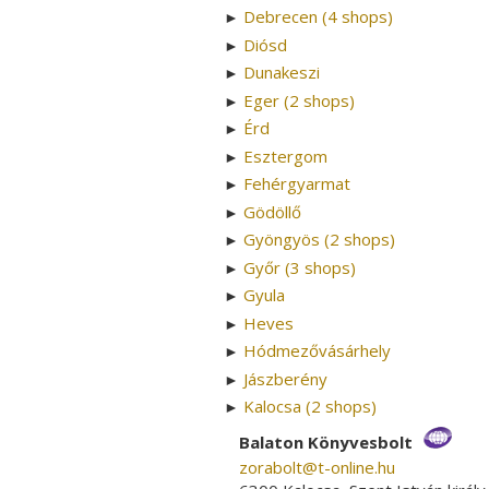
Debrecen (4 shops)
►
Diósd
►
Dunakeszi
►
Eger (2 shops)
►
Érd
►
Esztergom
►
Fehérgyarmat
►
Gödöllő
►
Gyöngyös (2 shops)
►
Győr (3 shops)
►
Gyula
►
Heves
►
Hódmezővásárhely
►
Jászberény
►
Kalocsa (2 shops)
►
Balaton Könyvesbolt
zorabolt­@­t-online.hu