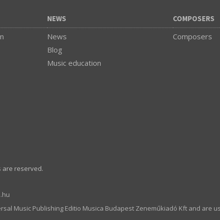
NEWS
COMPOSERS
on
News
Composers
Blog
Music education
s are reserved.
.hu
ersal Music Publishing Editio Musica Budapest Zeneműkiadó Kft and are u