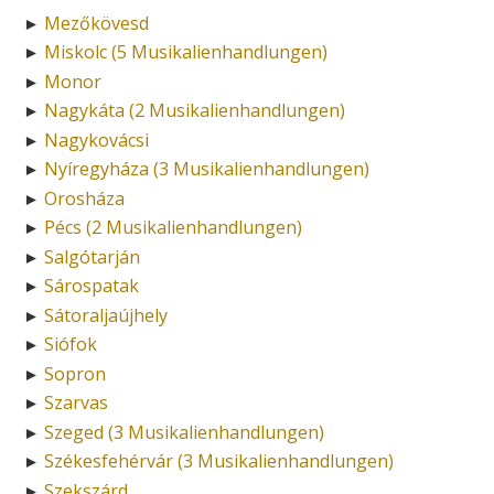
Mezőkövesd
►
Miskolc (5 Musikalienhandlungen)
►
Monor
►
Nagykáta (2 Musikalienhandlungen)
►
Nagykovácsi
►
Nyíregyháza (3 Musikalienhandlungen)
►
Orosháza
►
Pécs (2 Musikalienhandlungen)
►
Salgótarján
►
Sárospatak
►
Sátoraljaújhely
►
Siófok
►
Sopron
►
Szarvas
►
Szeged (3 Musikalienhandlungen)
►
Székesfehérvár (3 Musikalienhandlungen)
►
Szekszárd
►