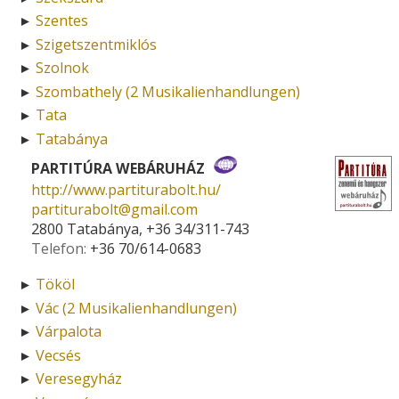
Szentes
►
Szigetszentmiklós
►
Szolnok
►
Szombathely (2 Musikalienhandlungen)
►
Tata
►
Tatabánya
►
PARTITÚRA WEBÁRUHÁZ
http://www.partiturabolt.hu/
partiturabolt­@­gmail.com
2800 Tatabánya, +36 34/311-743
Telefon:
+36 70/614-0683
Tököl
►
Vác (2 Musikalienhandlungen)
►
Várpalota
►
Vecsés
►
Veresegyház
►