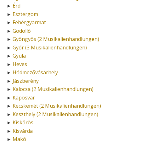
Érd
►
Esztergom
►
Fehérgyarmat
►
Gödöllő
►
Gyöngyös (2 Musikalienhandlungen)
►
Győr (3 Musikalienhandlungen)
►
Gyula
►
Heves
►
Hódmezővásárhely
►
Jászberény
►
Kalocsa (2 Musikalienhandlungen)
►
Kaposvár
►
Kecskemét (2 Musikalienhandlungen)
►
Keszthely (2 Musikalienhandlungen)
►
Kiskőrös
►
Kisvárda
►
Makó
►