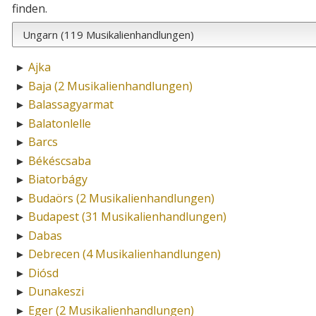
finden.
Ajka
►
Baja (2 Musikalienhandlungen)
►
Balassagyarmat
►
Balatonlelle
►
Barcs
►
Békéscsaba
►
Biatorbágy
►
Budaörs (2 Musikalienhandlungen)
►
Budapest (31 Musikalienhandlungen)
►
Dabas
►
Debrecen (4 Musikalienhandlungen)
►
Diósd
►
Dunakeszi
►
Eger (2 Musikalienhandlungen)
►