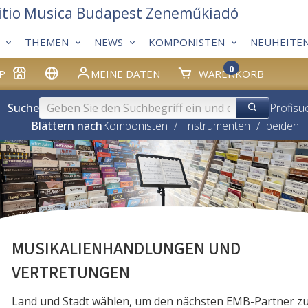
itio Musica Budapest Zeneműkiadó
THEMEN
NEWS
KOMPONISTEN
NEUHEITE
0
P
MEINE DATEN
WARENKORB
Suche
Profisu
Blättern nach
Komponisten
/
Instrumenten
/
beiden
MUSIKALIENHANDLUNGEN UND
VERTRETUNGEN
Land und Stadt wählen, um den nächsten EMB-Partner z