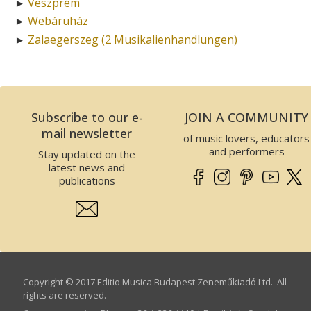
Veszprém
►
Webáruház
►
Zalaegerszeg (2 Musikalienhandlungen)
►
Subscribe to our e-
JOIN A COMMUNITY
mail newsletter
of music lovers, educators
and performers
Stay updated on the
latest news and
publications
Copyright © 2017 Editio Musica Budapest Zeneműkiadó Ltd. All
rights are reserved.