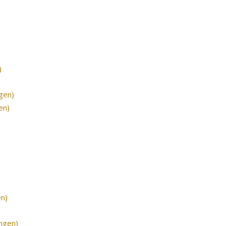
)
gen)
en)
en)
ngen)