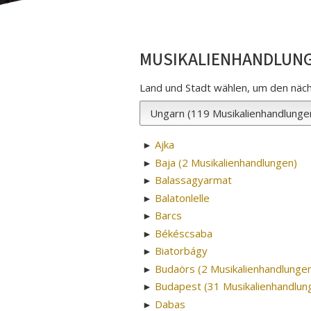
MUSIKALIENHANDLUN
Land und Stadt wählen, um den näc
Ajka
►
Baja (2 Musikalienhandlungen)
►
Balassagyarmat
►
Balatonlelle
►
Barcs
►
Békéscsaba
►
Biatorbágy
►
Budaörs (2 Musikalienhandlunge
►
Budapest (31 Musikalienhandlun
►
Dabas
►