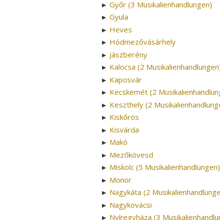
Győr (3 Musikalienhandlungen)
►
Gyula
►
Heves
►
Hódmezővásárhely
►
Jászberény
►
Kalocsa (2 Musikalienhandlungen
►
Kaposvár
►
Kecskemét (2 Musikalienhandlun
►
Keszthely (2 Musikalienhandlung
►
Kiskőrös
►
Kisvárda
►
Makó
►
Mezőkövesd
►
Miskolc (5 Musikalienhandlungen)
►
Monor
►
Nagykáta (2 Musikalienhandlung
►
Nagykovácsi
►
Nyíregyháza (3 Musikalienhandlu
►