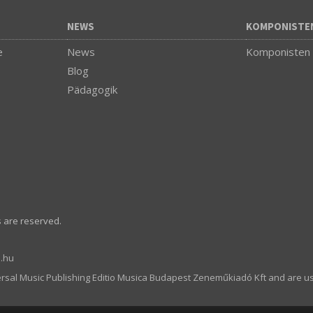
NEWS
KOMPONISTE
e
News
Komponisten
Blog
Pädagogik
s are reserved.
.hu
ersal Music Publishing Editio Musica Budapest Zeneműkiadó Kft and are u