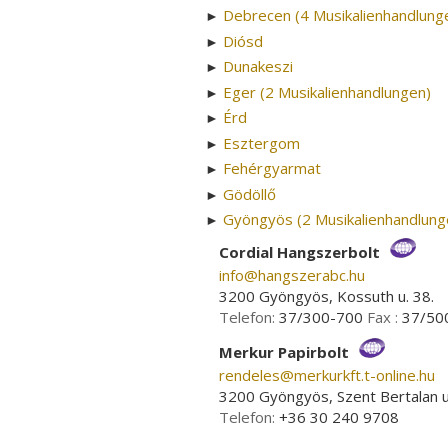
Debrecen (4 Musikalienhandlung
►
Diósd
►
Dunakeszi
►
Eger (2 Musikalienhandlungen)
►
Érd
►
Esztergom
►
Fehérgyarmat
►
Gödöllő
►
Gyöngyös (2 Musikalienhandlung
►
Cordial Hangszerbolt
info­@­hangszerabc.hu
3200 Gyöngyös, Kossuth u. 38.
Telefon:
37/300-700
Fax :
37/50
Merkur Papirbolt
rendeles­@­merkurkft.t-online.hu
3200 Gyöngyös, Szent Bertalan u
Telefon:
+36 30 240 9708