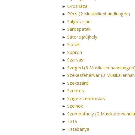
Orosháza
►
Pécs (2 Musikalienhandlungen)
►
Salgótarján
►
Sárospatak
►
Sátoraljaújhely
►
Siófok
►
Sopron
►
Szarvas
►
Szeged (3 Musikalienhandlungen
►
Székesfehérvár (3 Musikalienhan
►
Szekszárd
►
Szentes
►
Szigetszentmiklós
►
Szolnok
►
Szombathely (2 Musikalienhandl
►
Tata
►
Tatabánya
►