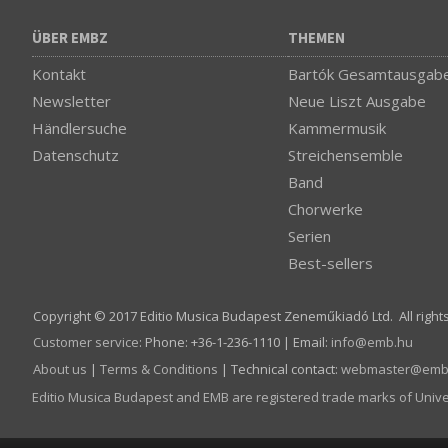
ÜBER EMBZ
THEMEN
Kontakt
Bartók Gesamtausgab
Newsletter
Neue Liszt Ausgabe
Händlersuche
Kammermusik
Datenschutz
Streichensemble
Band
Chorwerke
Serien
Best-sellers
Copyright © 2017 Editio Musica Budapest Zeneműkiadó Ltd. All right
Customer service
:
Phone: +36-1-236-1110 | Email:
info­@­emb.hu
About us
|
Terms & Conditions
| Technical contact:
webmaster­@­emb
Editio Musica Budapest and EMB are registered trade marks of Univ