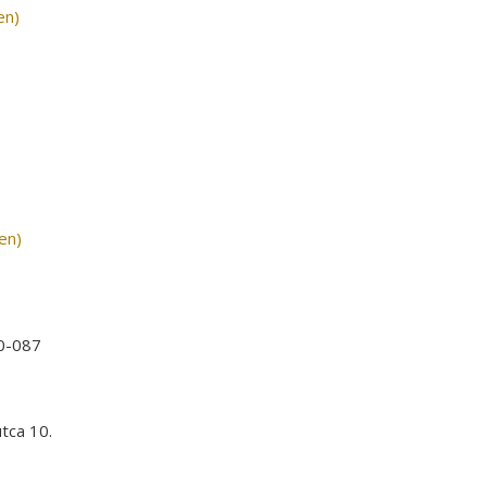
en)
en)
0-087
tca 10.