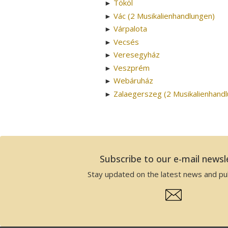
Tököl
►
Vác (2 Musikalienhandlungen)
►
Várpalota
►
Vecsés
►
Veresegyház
►
Veszprém
►
Webáruház
►
Zalaegerszeg (2 Musikalienhand
►
Subscribe to our e-mail newsl
Stay updated on the latest news and pub