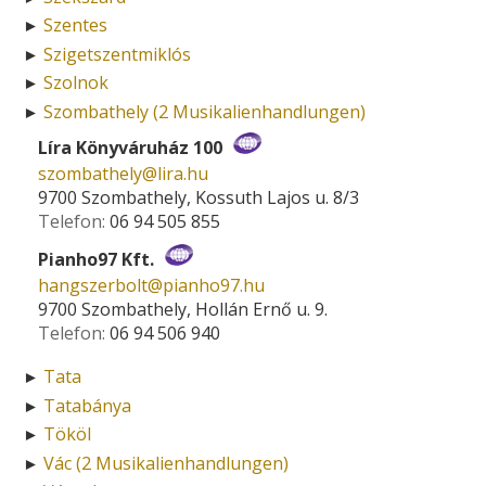
Szentes
►
Szigetszentmiklós
►
Szolnok
►
Szombathely (2 Musikalienhandlungen)
►
Líra Könyváruház 100
szombathely­@­lira.hu
9700 Szombathely, Kossuth Lajos u. 8/3
Telefon:
06 94 505 855
Pianho97 Kft.
hangszerbolt­@­pianho97.hu
9700 Szombathely, Hollán Ernő u. 9.
Telefon:
06 94 506 940
Tata
►
Tatabánya
►
Tököl
►
Vác (2 Musikalienhandlungen)
►