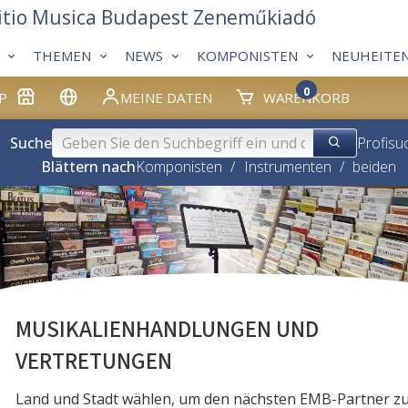
itio Musica Budapest Zeneműkiadó
THEMEN
NEWS
KOMPONISTEN
NEUHEITE
0
P
MEINE DATEN
WARENKORB
Suche
Profisu
Blättern nach
Komponisten
/
Instrumenten
/
beiden
MUSIKALIENHANDLUNGEN UND
VERTRETUNGEN
Land und Stadt wählen, um den nächsten EMB-Partner z