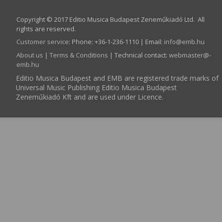
Copyright © 2017 Editio Musica Budapest Zeneműkiadó Ltd. All
rights are reserved.
Customer service
:
Phone: +36-1-236-1110 | Email:
info­@­emb.hu
About us
|
Terms & Conditions
| Technical contact:
webmaster­@­
emb.hu
Editio Musica Budapest and EMB are registered trade marks of
Universal Music Publishing Editio Musica Budapest
Zeneműkiadó Kft and are used under Licence.