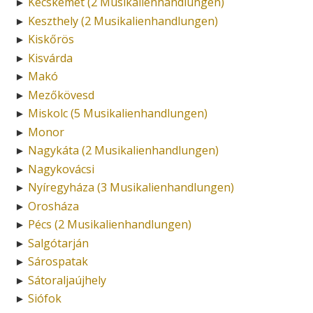
Kecskemét (2 Musikalienhandlungen)
►
Keszthely (2 Musikalienhandlungen)
►
Kiskőrös
►
Kisvárda
►
Makó
►
Mezőkövesd
►
Miskolc (5 Musikalienhandlungen)
►
Monor
►
Nagykáta (2 Musikalienhandlungen)
►
Nagykovácsi
►
Nyíregyháza (3 Musikalienhandlungen)
►
Orosháza
►
Pécs (2 Musikalienhandlungen)
►
Salgótarján
►
Sárospatak
►
Sátoraljaújhely
►
Siófok
►