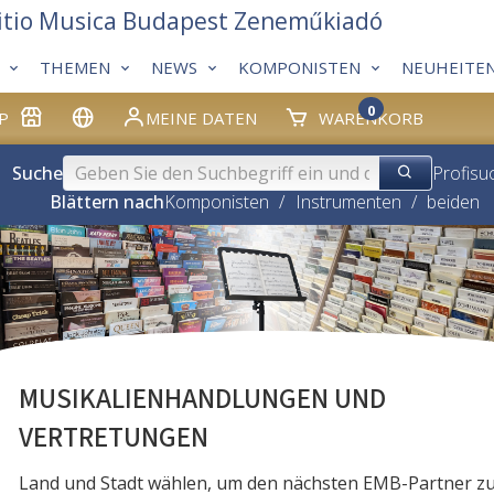
itio Musica Budapest Zeneműkiadó
THEMEN
NEWS
KOMPONISTEN
NEUHEITE
0
P
MEINE DATEN
WARENKORB
Suche
Profisu
Blättern nach
Komponisten
/
Instrumenten
/
beiden
MUSIKALIENHANDLUNGEN UND
VERTRETUNGEN
Land und Stadt wählen, um den nächsten EMB-Partner z