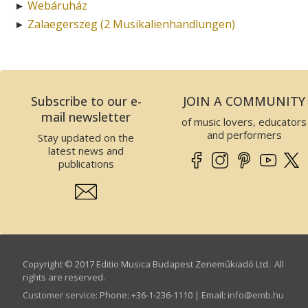
Webáruház
►
Zalaegerszeg (2 Musikalienhandlungen)
►
Subscribe to our e-
JOIN A COMMUNITY
mail newsletter
of music lovers, educators
and performers
Stay updated on the
latest news and
publications
Copyright © 2017 Editio Musica Budapest Zeneműkiadó Ltd. All
rights are reserved.
Customer service
:
Phone: +36-1-236-1110 | Email:
info­@­emb.hu