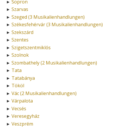
Sopron
►
Szarvas
►
Szeged (3 Musikalienhandlungen)
►
Székesfehérvár (3 Musikalienhandlungen)
►
Szekszárd
►
Szentes
►
Szigetszentmiklós
►
Szolnok
►
Szombathely (2 Musikalienhandlungen)
►
Tata
►
Tatabánya
►
Tököl
►
Vác (2 Musikalienhandlungen)
►
Várpalota
►
Vecsés
►
Veresegyház
►
Veszprém
►