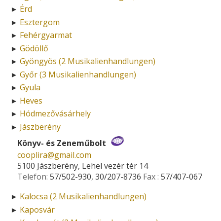
Érd
►
Esztergom
►
Fehérgyarmat
►
Gödöllő
►
Gyöngyös (2 Musikalienhandlungen)
►
Győr (3 Musikalienhandlungen)
►
Gyula
►
Heves
►
Hódmezővásárhely
►
Jászberény
►
Könyv- és Zeneműbolt
cooplira­@­gmail.com
5100 Jászberény, Lehel vezér tér 14
Telefon:
57/502-930, 30/207-8736
Fax :
57/407-067
Kalocsa (2 Musikalienhandlungen)
►
Kaposvár
►