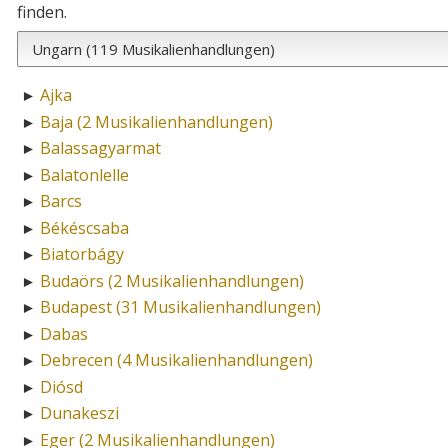
finden.
Ajka
►
Baja (2 Musikalienhandlungen)
►
Balassagyarmat
►
Balatonlelle
►
Barcs
►
Békéscsaba
►
Biatorbágy
►
Budaörs (2 Musikalienhandlungen)
►
Budapest (31 Musikalienhandlungen)
►
Dabas
►
Debrecen (4 Musikalienhandlungen)
►
Diósd
►
Dunakeszi
►
Eger (2 Musikalienhandlungen)
►