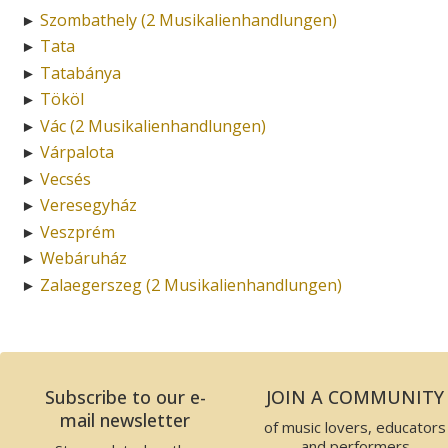
Szombathely (2 Musikalienhandlungen)
►
Tata
►
Tatabánya
►
Tököl
►
Vác (2 Musikalienhandlungen)
►
Várpalota
►
Vecsés
►
Veresegyház
►
Veszprém
►
Webáruház
►
Zalaegerszeg (2 Musikalienhandlungen)
►
Subscribe to our e-
JOIN A COMMUNITY
mail newsletter
of music lovers, educators
and performers