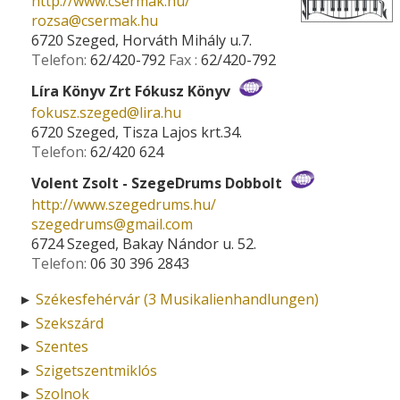
http://www.csermak.hu/
rozsa­@­csermak.hu
6720 Szeged, Horváth Mihály u.7.
Telefon:
62/420-792
Fax :
62/420-792
Líra Könyv Zrt Fókusz Könyv
fokusz.szeged­@­lira.hu
6720 Szeged, Tisza Lajos krt.34.
Telefon:
62/420 624
Volent Zsolt - SzegeDrums Dobbolt
http://www.szegedrums.hu/
szegedrums­@­gmail.com
6724 Szeged, Bakay Nándor u. 52.
Telefon:
06 30 396 2843
Székesfehérvár (3 Musikalienhandlungen)
►
Szekszárd
►
Szentes
►
Szigetszentmiklós
►
Szolnok
►