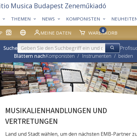
itio Musica Budapest Zeneműkiadó
THEMEN
NEWS
KOMPONISTEN
NEUHEITE
0
P
MEINE DATEN
WARENKORB
Suche
Profisu
Blättern nach
Komponisten
/
Instrumenten
/
beiden
MUSIKALIENHANDLUNGEN UND
VERTRETUNGEN
Land und Stadt wählen, um den nächsten EMB-Partner z