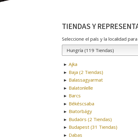
TIENDAS Y REPRESENT
Seleccione el país y la localidad pa
Ajka
►
Baja (2 Tiendas)
►
Balassagyarmat
►
Balatonlelle
►
Barcs
►
Békéscsaba
►
Biatorbágy
►
Budaörs (2 Tiendas)
►
Budapest (31 Tiendas)
►
Dabas
►