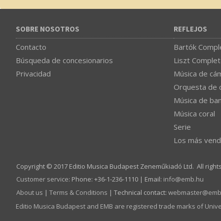
SOBRE NOSOTROS
REFLEJOS
Contacto
Bartók Comple
Búsqueda de concesionarios
Liszt Complet
Privacidad
Música de cá
Orquesta de 
Música de ba
Música coral
Serie
Los más vend
Copyright © 2017 Editio Musica Budapest Zeneműkiadó Ltd. All right
Customer service
:
Phone: +36-1-236-1110 | Email:
info­@­emb.hu
About us
|
Terms & Conditions
| Technical contact:
webmaster­@­emb
Editio Musica Budapest and EMB are registered trade marks of Univ