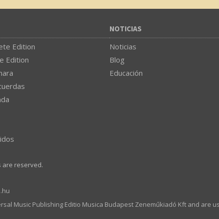
NOTICIAS
te Edition
Noticias
e Edition
Blog
mara
Educación
cuerdas
nda
idos
s are reserved.
.hu
ersal Music Publishing Editio Musica Budapest Zeneműkiadó Kft and are u