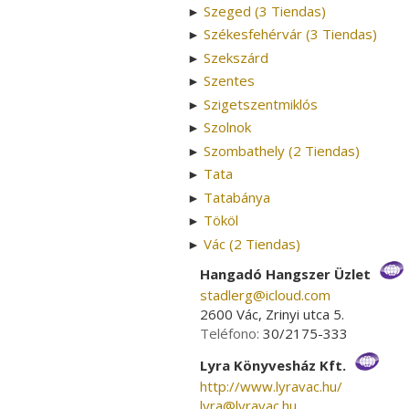
Szeged (3 Tiendas)
►
Székesfehérvár (3 Tiendas)
►
Szekszárd
►
Szentes
►
Szigetszentmiklós
►
Szolnok
►
Szombathely (2 Tiendas)
►
Tata
►
Tatabánya
►
Tököl
►
Vác (2 Tiendas)
►
Hangadó Hangszer Üzlet
stadlerg­@­icloud.com
2600 Vác, Zrinyi utca 5.
Teléfono:
30/2175-333
Lyra Könyvesház Kft.
http://www.lyravac.hu/
lyra­@­lyravac.hu