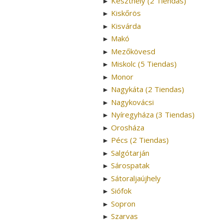
Keszthely (2 Tiendas)
►
Kiskőrös
►
Kisvárda
►
Makó
►
Mezőkövesd
►
Miskolc (5 Tiendas)
►
Monor
►
Nagykáta (2 Tiendas)
►
Nagykovácsi
►
Nyíregyháza (3 Tiendas)
►
Orosháza
►
Pécs (2 Tiendas)
►
Salgótarján
►
Sárospatak
►
Sátoraljaújhely
►
Siófok
►
Sopron
►
Szarvas
►