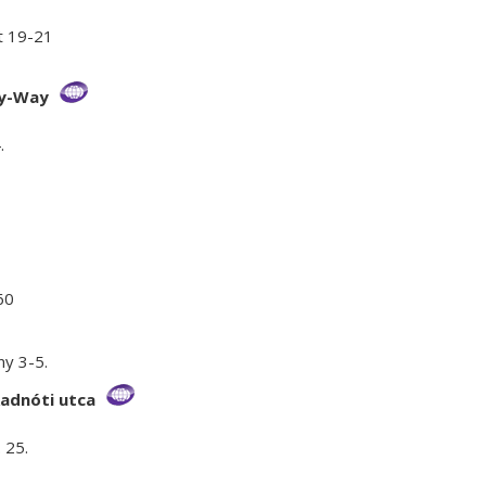
t 19-21
uy-Way
.
60
y 3-5.
adnóti utca
 25.