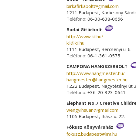
birkafirkabolt­@­gmail.com
1211 Budapest, Karácsony Sándor
Teléfono:
06-30-638-0656
Budai Gitárbolt
http://www.kil.hu/
kil­@­kil.hu
1111 Budapest, Bercsényi u. 6.
Teléfono:
06-1-361-0575
CAMPONA HANGSZERBOLT
http://www.hangmester.hu/
hangmester­@­hangmester.hu
1222 Budapest, Nagytétényi út 3
Teléfono:
+36-20-323-0641
Elephant No.7 Creative Childr
wengyihsuan­@­gmail.com
1105 Budapest, Ihász u. 22.
Fókusz Könyváruház
fokusz.budapest­@­lira.hu