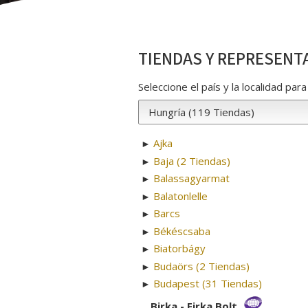
TIENDAS Y REPRESENT
Seleccione el país y la localidad pa
Ajka
►
Baja (2 Tiendas)
►
Balassagyarmat
►
Balatonlelle
►
Barcs
►
Békéscsaba
►
Biatorbágy
►
Budaörs (2 Tiendas)
►
Budapest (31 Tiendas)
►
Birka - Firka Bolt