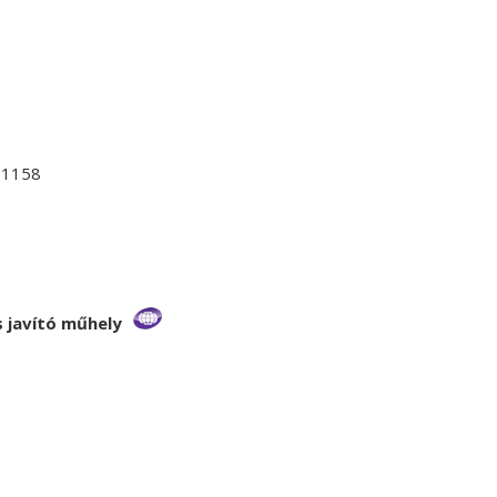
-1158
s javító műhely