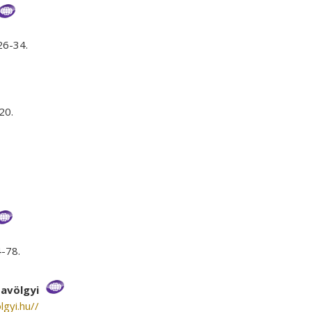
26-34.
20.
-78.
savölgyi
lgyi.hu//