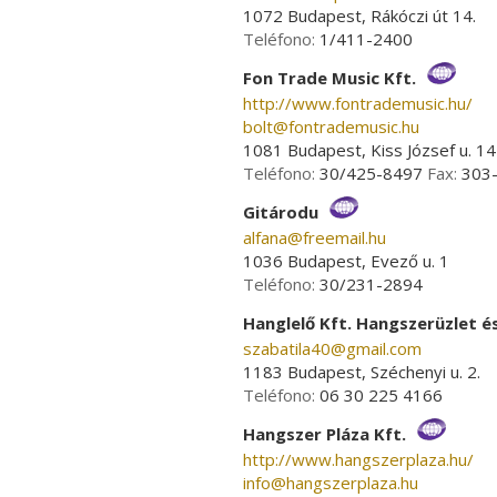
1072 Budapest, Rákóczi út 14.
Teléfono:
1/411-2400
Fon Trade Music Kft.
http://www.fontrademusic.hu/
bolt­@­fontrademusic.hu
1081 Budapest, Kiss József u. 14
Teléfono:
30/425-8497
Fax:
303
Gitárodu
alfana­@­freemail.hu
1036 Budapest, Evező u. 1
Teléfono:
30/231-2894
Hanglelő Kft. Hangszerüzlet é
szabatila40­@­gmail.com
1183 Budapest, Széchenyi u. 2.
Teléfono:
06 30 225 4166
Hangszer Pláza Kft.
http://www.hangszerplaza.hu/
info­@­hangszerplaza.hu