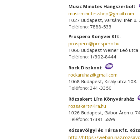
Music Minutes Hangszerbolt
musicminutesshop­@­gmail.com
1027 Budapest, Varsányi Irén u. 
Teléfono:
7888-533
Prospero Könyvei Kft.
prospero­@­prospero.hu
1066 Budapest Weiner Leó utca 
Teléfono:
1/302-8444
Rock Diszkont
rockaruhaz­@­gmail.com
1068 Budapest, Király utca 108.
Teléfono:
341-3350
Rózsakert Líra Könyváruház
rozsakert­@­lira.hu
1026 Budapest, Gábor Áron u. 74
Teléfono:
1/391 5899
Rózsavölgyi és Társa Kft. Róz
http://https://webaruhaz.rozsavo