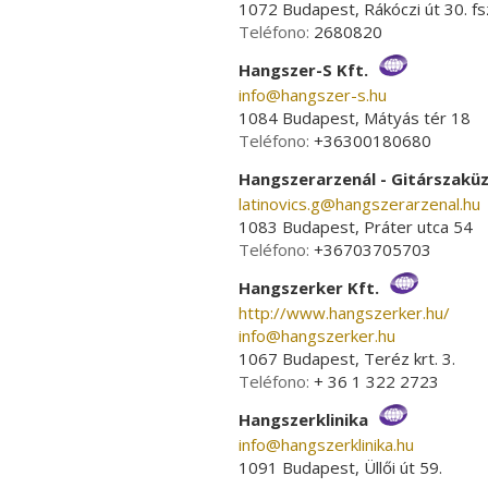
1072 Budapest, Rákóczi út 30. fsz
Teléfono:
2680820
Hangszer-S Kft.
info­@­hangszer-s.hu
1084 Budapest, Mátyás tér 18
Teléfono:
+36300180680
Hangszerarzenál - Gitárszakü
latinovics.g­@­hangszerarzenal.hu
1083 Budapest, Práter utca 54
Teléfono:
+36703705703
Hangszerker Kft.
http://www.hangszerker.hu/
info­@­hangszerker.hu
1067 Budapest, Teréz krt. 3.
Teléfono:
+ 36 1 322 2723
Hangszerklinika
info­@­hangszerklinika.hu
1091 Budapest, Üllői út 59.