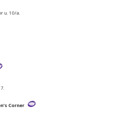
 u. 10/a.
7.
en's Corner