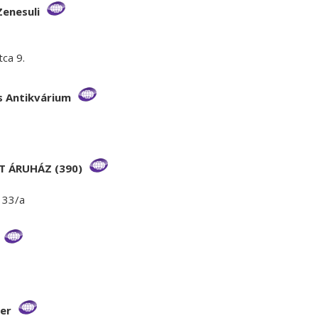
Zenesuli
ca 9.
s Antikvárium
T ÁRUHÁZ (390)
 33/a
ter