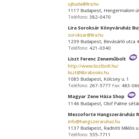
ujbuda­@­lira.hu
1117 Budapest, Hengermalom ú
Teléfono:
382-0470
Lira Soroksár Könyváruház B
soroksar­@­lira.hu
1239 Budapest, Bevásárló utca 4
Teléfono:
421-0340
Liszt Ferenc Zeneműbolt
http://www.lisztbolt.hu/
liszt­@­librabooks.hu
1085 Budapest, Kölcsey u. 1
Teléfono:
267-5777
Fax:
483-06
Magyar Zene Háza Shop
1146 Budapest, Olof Palme sétán
Mezzoforte Hangszeráruház R
info­@­hangszeraruhaz.hu
1137 Budapest, Radnóti Miklós u.
Teléfono:
555-7711