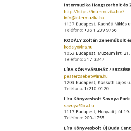
Intermuzika Hangszerbolt és 
http://https://intermuzika.hu//
info­@­intermuzika.hu
1137 Budapest, Radnóti Miklós ut
Teléfono:
+36 1 239 9756
KODÁLY Zoltán Zeneműbolt é
kodaly­@­lira.hu
1053 Budapest, Múzeum krt. 21.
Teléfono:
317-3347
LÍRA KÖNYVÁRUHÁZ / ERZSÉBE
pesterzsebet­@­lira.hu
1203 Budapest, Kossuth Lajos u.
Teléfono:
1/210-0120
Líra Könyvesbolt Savoya Park
savoya­@­lira.hu
1117 Budapest, Hunyadi J. út 19.
Teléfono:
200-1755
Líra Könyvesbolt Új Buda Cen