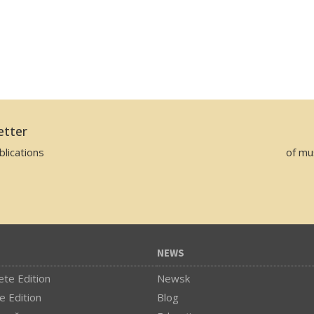
etter
lications
of mu
NEWS
te Edition
Newsk
e Edition
Blog