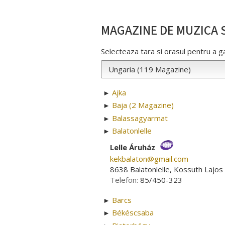
MAGAZINE DE MUZICA S
Selecteaza tara si orasul pentru a 
Ajka
►
Baja (2 Magazine)
►
Balassagyarmat
►
Balatonlelle
►
Lelle Áruház
kekbalaton­@­gmail.com
8638 Balatonlelle, Kossuth Lajos 
Telefon:
85/450-323
Barcs
►
Békéscsaba
►