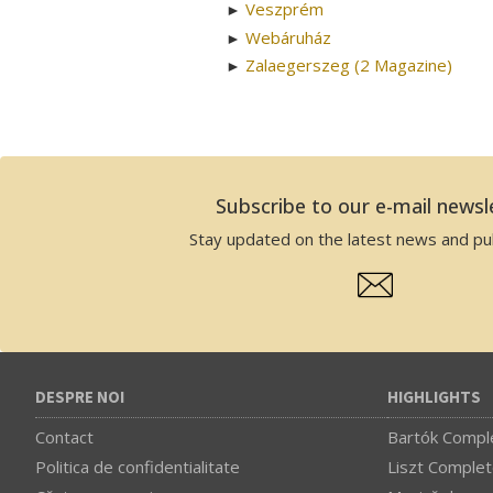
Veszprém
►
Webáruház
►
Zalaegerszeg (2 Magazine)
►
Subscribe to our e-mail newsl
Stay updated on the latest news and pub
DESPRE NOI
HIGHLIGHTS
Contact
Bartók Comple
Politica de confidentialitate
Liszt Complet