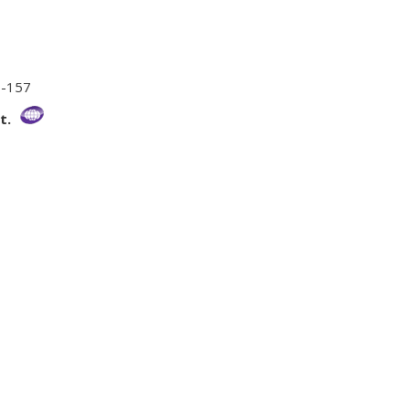
7-157
t.