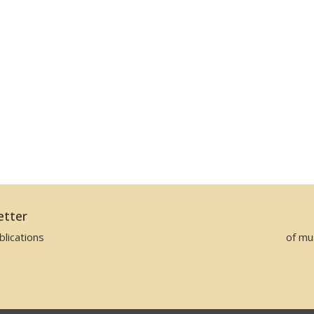
etter
lications
of mu