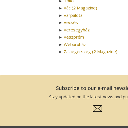
Tököl
►
Vác (2 Magazine)
►
Várpalota
►
Vecsés
►
Veresegyház
►
Veszprém
►
Webáruház
►
Zalaegerszeg (2 Magazine)
►
Subscribe to our e-mail newsl
Stay updated on the latest news and pub