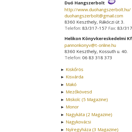
Duó Hangszerbolt
http://www.duohangszerbolt.hu/
duohangszerbolt­@­gmail.com
8360 Keszthely, Rákóczi út 3.
Telefon:
83/317-157
Fax:
83/31
Helikon Könyvkereskedelmi Kf
pannonkonyv­@­t-online.hu
8360 Keszthely, Kossuth u. 40.
Telefon:
06 83 318 373
Kiskőrös
►
Kisvárda
►
Makó
►
Mezőkövesd
►
Miskolc (5 Magazine)
►
Monor
►
Nagykáta (2 Magazine)
►
Nagykovácsi
►
Nyíregyháza (3 Magazine)
►