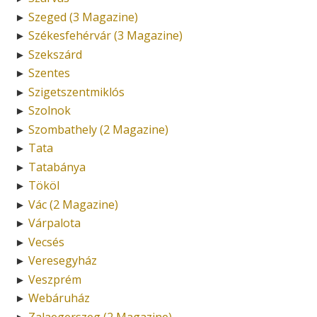
Szeged (3 Magazine)
►
Székesfehérvár (3 Magazine)
►
Szekszárd
►
Szentes
►
Szigetszentmiklós
►
Szolnok
►
Szombathely (2 Magazine)
►
Tata
►
Tatabánya
►
Tököl
►
Vác (2 Magazine)
►
Várpalota
►
Vecsés
►
Veresegyház
►
Veszprém
►
Webáruház
►
Zalaegerszeg (2 Magazine)
►