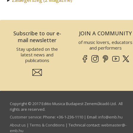
Subscribe to our e-
JOIN A COMMUNITY
mail newsletter
of music lovers, educators
and performers
Stay updated on the
latest news and
publications
Copyright © 2017 Editio Musica Budapest Zeneműkiadó Ltd. All
rights are reserved.
Customer service
:
Phone: +36-1-236-1110 | Email:
info­@­emb.hu
About us
|
Terms & Conditions
| Technical contact:
webmaster­@­
emb.hu