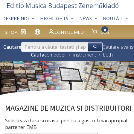
Editio Musica Budapest Zeneműkiadó
DESPRE NOI
HIGHLIGHTS
NEWS
NOUTĂȚI
0
SHOP
CONTUL MEU
COȘ
Cautare
Cautare avans
Cauta
composer
/
instrument
/
both
MAGAZINE DE MUZICA SI DISTRIBUITORI
Selecteaza tara si orasul pentru a gasi cel mai apropiat
partener EMB