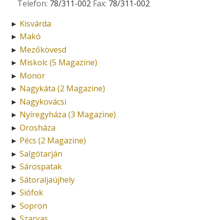
Telefon:
78/311-002
Fax:
78/311-002
Kisvárda
►
Makó
►
Mezőkövesd
►
Miskolc (5 Magazine)
►
Monor
►
Nagykáta (2 Magazine)
►
Nagykovácsi
►
Nyíregyháza (3 Magazine)
►
Orosháza
►
Pécs (2 Magazine)
►
Salgótarján
►
Sárospatak
►
Sátoraljaújhely
►
Siófok
►
Sopron
►
Szarvas
►