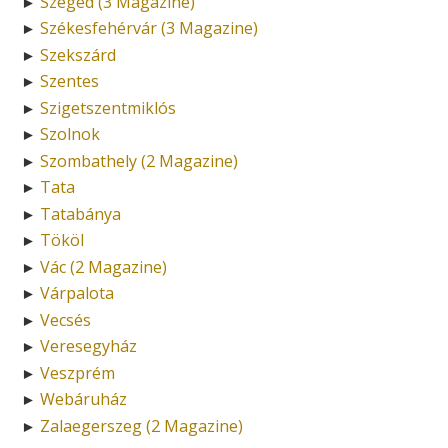
Szeged (3 Magazine)
►
Székesfehérvár (3 Magazine)
►
Szekszárd
►
Szentes
►
Szigetszentmiklós
►
Szolnok
►
Szombathely (2 Magazine)
►
Tata
►
Tatabánya
►
Tököl
►
Vác (2 Magazine)
►
Várpalota
►
Vecsés
►
Veresegyház
►
Veszprém
►
Webáruház
►
Zalaegerszeg (2 Magazine)
►