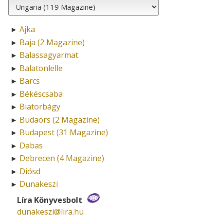
Ajka
►
Baja (2 Magazine)
►
Balassagyarmat
►
Balatonlelle
►
Barcs
►
Békéscsaba
►
Biatorbágy
►
Budaörs (2 Magazine)
►
Budapest (31 Magazine)
►
Dabas
►
Debrecen (4 Magazine)
►
Diósd
►
Dunakeszi
►
Líra Könyvesbolt
dunakeszi­@­lira.hu