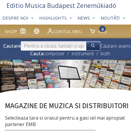
Editio Musica Budapest Zeneműkiadó
DESPRE NOI
HIGHLIGHTS
NEWS
NOUTĂȚI
0
SHOP
CONTUL MEU
COȘ
Cautare
Cautare avans
Cauta
composer
/
instrument
/
both
MAGAZINE DE MUZICA SI DISTRIBUITORI
Selecteaza tara si orasul pentru a gasi cel mai apropiat
partener EMB