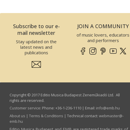
Subscribe to our e-
JOIN A COMMUNITY
mail newsletter
of music lovers, educators
and performers
Stay updated on the
latest news and
publications
Copyright © 2017 Editio Musica Budapest Zeneműkiadó Ltd. All
rights are reserved.
Customer service
:
Phone: +36-1-236-1110 | Email:
info­@­emb.hu
About us
|
Terms & Conditions
| Technical contact:
webmaster­@­
emb.hu
Editio Musica Budapest and EMB are registered trade marks of