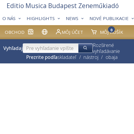
Editio Musica Budapest Zeneműkiadó
O NÁS
HIGHLIGHTS
NEWS
NOVÉ PUBLIKACIE
0
OBCHOD
MÔJ ÚČET
MÔJ KOŠÍK
Rozšírené
Vyhľadaj
vyhľadávanie
Prezrite podľa
skladateľ
/
nástroj
/
obaja