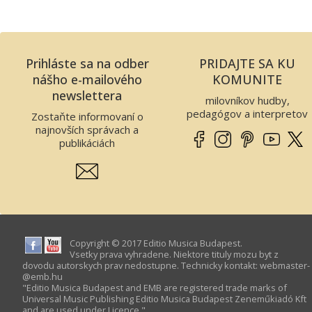
Prihláste sa na odber
PRIDAJTE SA KU
nášho e-mailového
KOMUNITE
newslettera
milovníkov hudby,
pedagógov a interpretov
Zostaňte informovaní o
najnovších správach a
publikáciách
Copyright © 2017 Editio Musica Budapest.
Vsetky prava vyhradene. Niektore tituly mozu byt z
dovodu autorskych prav nedostupne. Technicky kontakt:
webmaster­
@­emb.hu
"Editio Musica Budapest and EMB are registered trade marks of
Universal Music Publishing Editio Musica Budapest Zeneműkiadó Kft
and are used under Licence."