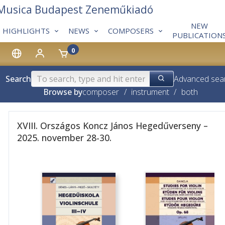
 Musica Budapest Zeneműkiadó
NEW
HIGHLIGHTS
NEWS
COMPOSERS
PUBLICATION
0
Search
Advanced sea
Browse by
composer
/
instrument
/
both
XVIII. Országos Koncz János Hegedűverseny –
2025. november 28-30.