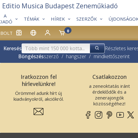
Editio Musica Budapest Zeneműkiadó
A
TÉMÁK
HÍREK
SZERZŐK
ÚJDONSÁGO
KIADÓ
0
BOLT
Keresés
Részletes kere
Böngészés
szerző
/
hangszer
/
mindkettő
szerint
Iratkozzon fel
Csatlakozzon
hírlevelünkre!
a zeneoktatás iránt
érdeklődők és a
Örömmel adunk hírt új
zenerajongók
kiadványokról, akciókról.
közösségéhez!