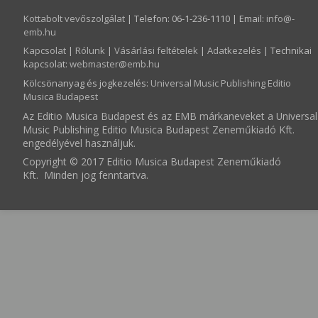
Kottabolt vevőszolgálat
| Telefon: 06-1-236-1110 | Email:
info­@­
emb.hu
Kapcsolat
|
Rólunk
|
Vásárlási feltételek
|
Adatkezelés
| Technikai
kapcsolat:
webmaster­@­emb.hu
Kölcsönanyag és jogkezelés
:
Universal Music Publishing Editio
Musica Budapest
Az Editio Musica Budapest és az EMB márkaneveket a Universal
Music Publishing Editio Musica Budapest Zeneműkiadó Kft.
engedélyével használjuk.
Copyright © 2017 Editio Musica Budapest Zeneműkiadó
Kft. Minden jog fenntartva.