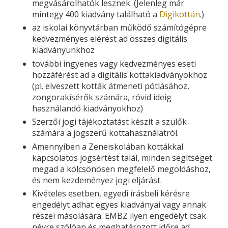
megvásárolhatók lesznek. (Jelenleg már
mintegy 400 kiadvány található a
Digikottán
.)
az iskolai könyvtárban működő számítógépre
kedvezményes elérést ad összes digitális
kiadványunkhoz
további ingyenes vagy kedvezményes eseti
hozzáférést ad a digitális kottakiadványokhoz
(pl. elveszett kották átmeneti pótlásához,
zongorakísérők számára, rövid ideig
használandó kiadványokhoz)
Szerzői jogi tájékoztatást készít a szülők
számára a jogszerű kottahasználatról.
Amennyiben a Zeneiskolában kottákkal
kapcsolatos jogsértést talál, minden segítséget
megad a kölcsönösen megfelelő megoldáshoz,
és nem kezdeményez jogi eljárást.
Kivételes esetben, egyedi írásbeli kérésre
engedélyt adhat egyes kiadványai vagy annak
részei másolására. EMBZ ilyen engedélyt csak
névre szólóan és meghatározott időre ad.