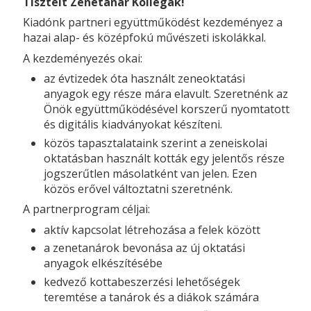
Tisztelt Zenetanár Kollégák!
Kiadónk partneri együttműködést kezdeményez a
hazai alap- és középfokú művészeti iskolákkal.
A kezdeményezés okai:
az évtizedek óta használt zeneoktatási
anyagok egy része mára elavult. Szeretnénk az
Önök együttműködésével korszerű nyomtatott
és digitális kiadványokat készíteni.
közös tapasztalataink szerint a zeneiskolai
oktatásban használt kották egy jelentős része
jogszerűtlen másolatként van jelen. Ezen
közös erővel változtatni szeretnénk.
A partnerprogram céljai:
aktív kapcsolat létrehozása a felek között
a zenetanárok bevonása az új oktatási
anyagok elkészítésébe
kedvező kottabeszerzési lehetőségek
teremtése a tanárok és a diákok számára