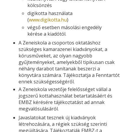
kölcsönzés
digikotta használata
(
www.digikotta.hu
)
végső esetben másolási engedély
kérése a kiadótól.
A Zeneiskola a csoportos oktatáshoz
szükséges kamarazenei kiadványokat, a
kórusműveket, az olyan nagyobb
gyűjteményeket, amelyekből tipikusan csak
néhány darabot tanítanak beszerzi a
könyvtára számára. Tájékoztatja a Fenntartót
ennek szükségességéről.
A Zeneiskola vezetője felelősséget vállal a
jogszerű kottahasználat betartatásáért és
EMBZ kérésére tájékoztatást ad annak
megvalósulásáról.
Javaslatokat tesznek új kiadványok
létrehozására, a régiek szükség szerinti
megújítására. Tájékoztatják EMBZ-t a