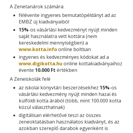
A Zenetanárok számára:
félévente ingyenes bemutatópéldányt ad az
EMBZ új kiadványaiból
15%
-os vásárlási kedvezményt nyújt minden
saját használatra vett kottára (nem
kereskedelmi mennyiségben) a
www.kotta.info
online boltban
ingyenes és kedvezményes kódokat ad a
www.digikotta.hu
online kottakiadványaihoz
évente
10.000 Ft
értékben
A Zeneiskolák felé
az iskolai könyvtári beszerzésekhez
15%
-os
vásárlási kedvezmény nyújt minden hazai és
külföldi kotta árából (több, mint 100.000 kotta
közül választhatnak)
digitálisan elérhetővé teszi az összes
zeneoktatásban használatos kiadványt, és az
azokban szereplő darabok egyenként is