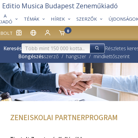
Editio Musica Budapest Zeneműkiadó
A
TÉMÁK
HÍREK
SZERZŐK
ÚJDONSÁGO
KIADÓ
0
BOLT
Keresés
Részletes kere
Böngészés
szerző
/
hangszer
/
mindkettő
szerint
ZENEISKOLAI PARTNERPROGRAM