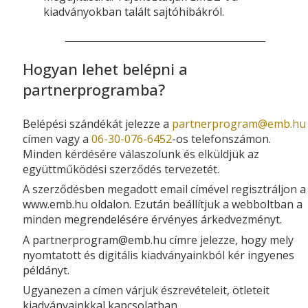
kiadványokban talált sajtóhibákról.
Hogyan lehet belépni a
partnerprogramba?
Belépési szándékát jelezze a
partnerprogram­@­emb.hu
címen vagy a
06-30-076-6452
-os telefonszámon.
Minden kérdésére válaszolunk és elküldjük az
együttműködési szerződés tervezetét.
A szerződésben megadott email címével regisztráljon a
www.emb.hu oldalon. Ezután beállítjuk a webboltban a
minden megrendelésére érvényes árkedvezményt.
A partnerprogram­@­emb.hu címre jelezze, hogy mely
nyomtatott és digitális kiadványainkból kér ingyenes
példányt.
Ugyanezen a címen várjuk észrevételeit, ötleteit
kiadványainkkal kapcsolatban.