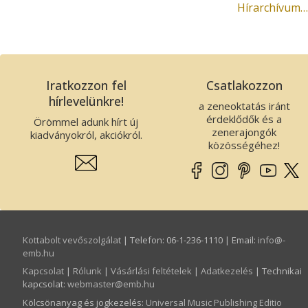
Hírarchívum…
Iratkozzon fel
Csatlakozzon
hírlevelünkre!
a zeneoktatás iránt
érdeklődők és a
Örömmel adunk hírt új
zenerajongók
kiadványokról, akciókról.
közösségéhez!
Kottabolt vevőszolgálat
| Telefon: 06-1-236-1110 | Email:
info­@­
emb.hu
Kapcsolat
|
Rólunk
|
Vásárlási feltételek
|
Adatkezelés
| Technikai
kapcsolat:
webmaster­@­emb.hu
Kölcsönanyag és jogkezelés
:
Universal Music Publishing Editio