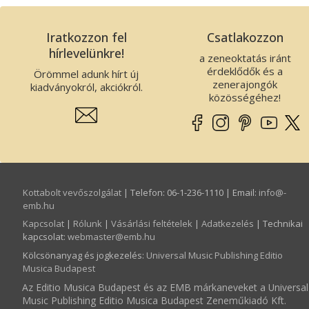
Iratkozzon fel
Csatlakozzon
hírlevelünkre!
a zeneoktatás iránt
érdeklődők és a
Örömmel adunk hírt új
zenerajongók
kiadványokról, akciókról.
közösségéhez!
Kottabolt vevőszolgálat
| Telefon: 06-1-236-1110 | Email:
info­@­
emb.hu
Kapcsolat
|
Rólunk
|
Vásárlási feltételek
|
Adatkezelés
| Technikai
kapcsolat:
webmaster­@­emb.hu
Kölcsönanyag és jogkezelés
:
Universal Music Publishing Editio
Musica Budapest
Az Editio Musica Budapest és az EMB márkaneveket a Universal
Music Publishing Editio Musica Budapest Zeneműkiadó Kft.