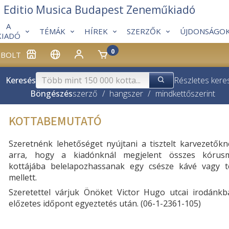
Editio Musica Budapest Zeneműkiadó
A
TÉMÁK
HÍREK
SZERZŐK
ÚJDONSÁGO
KIADÓ
0
BOLT
Keresés
Részletes kere
Böngészés
szerző
/
hangszer
/
mindkettő
szerint
KOTTABEMUTATÓ
Szeretnénk lehetőséget nyújtani a tisztelt karvezetők
arra, hogy a kiadónknál megjelent összes kórus
kottájába belelapozhassanak egy csésze kávé vagy t
mellett.
Szeretettel várjuk Önöket Victor Hugo utcai irodánkb
előzetes időpont egyeztetés után. (06-1-2361-105)