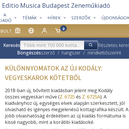
Editio Musica Budapest Zeneműkiadó
A
TÉMÁK
HÍREK
SZERZŐK
ÚJDONSÁGO
KIADÓ
0
BOLT
Keresés
Részletes kere
Böngészés
szerző
/
hangszer
/
mindkettő
szerint
KÜLÖNNYOMATOK AZ ÚJ KODÁLY:
VEGYESKAROK KÖTETBŐL
2018-ban új, bővített kiadásban jelent meg Kodály
összes
vegyeskari
műve
(
Z. 6725
és
Z. 6725A
)
.
A
kiadványhoz
új, egységes elvek alapján szerkesztett, jól
olvasható és igényes megjelenésű kottagrafika készült
. A
jobb olvashatóság érdekében
az új kiadás
formátuma is
kissé nagyobb, mint a korábbi kiadásoké.