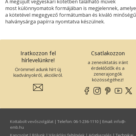
A megújult
vegyeskari
kötetben található művek
most különnyomatok formájában is megjelennek,
amely
a kötetével megegyező formátumban és kiváló minőségű
halványsárga papírra nyomtatva készülnek.
Iratkozzon fel
Csatlakozzon
hírlevelünkre!
a zeneoktatás iránt
érdeklődők és a
Örömmel adunk hírt új
zenerajongók
kiadványokról, akciókról.
közösségéhez!
Kottabolt vevőszolgálat
| Telefon: 06-1-236-1110 | Email:
info­@­
emb.hu
Kapcsolat
|
Rólunk
|
Vásárlási feltételek
|
Adatkezelés
| Technikai