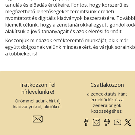
tanulás és előadás értékeire. Fontos, hogy korszerű és
megfizethető lehetőségeket teremtsünk eredeti
nyomtatott és digitális kiadványok beszerzésére. További
kiemelt célunk, hogy a zenetanárokkal együtt gondolkod
alakítsuk a jövő tananyagait és azok elérési formáit.
Köszönjük mindazok értékteremtő munkáját, akik már
együtt dolgoznak velünk mindezekért, és várjuk soraink
a többieket is!
Iratkozzon fel
Csatlakozzon
hírlevelünkre!
a zeneoktatás iránt
érdeklődők és a
Örömmel adunk hírt új
zenerajongók
kiadványokról, akciókról.
közösségéhez!