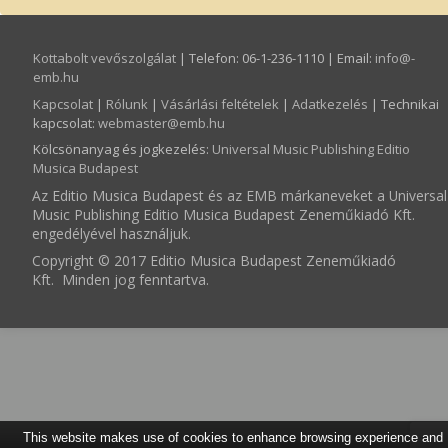
Kottabolt vevőszolgálat
| Telefon: 06-1-236-1110 | Email:
info­@­
emb.hu
Kapcsolat
|
Rólunk
|
Vásárlási feltételek
|
Adatkezelés
| Technikai
kapcsolat:
webmaster­@­emb.hu
Kölcsönanyag és jogkezelés
:
Universal Music Publishing Editio
Musica Budapest
Az Editio Musica Budapest és az EMB márkaneveket a Universal
Music Publishing Editio Musica Budapest Zeneműkiadó Kft.
engedélyével használjuk.
Copyright © 2017 Editio Musica Budapest Zeneműkiadó
Kft. Minden jog fenntartva.
This website makes use of cookies to enhance browsing experience and