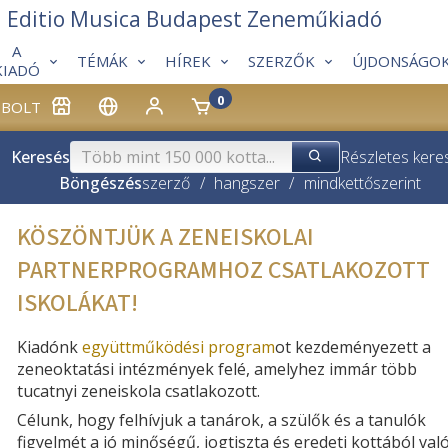
Editio Musica Budapest Zeneműkiadó
A
TÉMÁK
HÍREK
SZERZŐK
ÚJDONSÁGO
KIADÓ
0
BOLT
Keresés
Részletes kere
Böngészés
szerző
/
hangszer
/
mindkettő
szerint
KÖSZÖNTJÜK A ZENEISKOLAI
PARTNERPROGRAMHOZ CSATLAKOZOTT
ISKOLÁKAT!
Kiadónk
együttműködési program
ot kezdeményezett a
zeneoktatási intézmények felé, amelyhez immár több
tucatnyi zeneiskola csatlakozott.
Célunk, hogy felhívjuk a tanárok, a szülők és a tanulók
figyelmét a jó minőségű, jogtiszta és eredeti kottából val